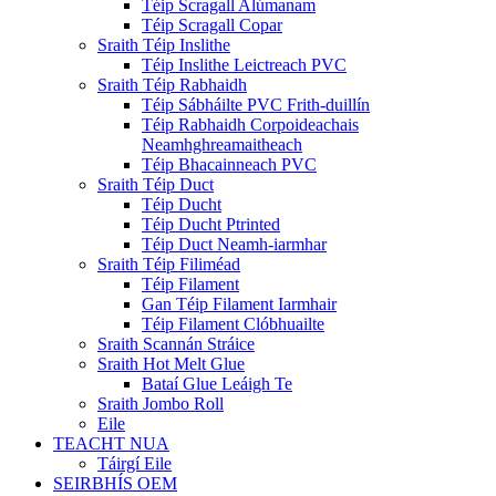
Téip Scragall Alúmanam
Téip Scragall Copar
Sraith Téip Inslithe
Téip Inslithe Leictreach PVC
Sraith Téip Rabhaidh
Téip Sábháilte PVC Frith-duillín
Téip Rabhaidh Corpoideachais
Neamhghreamaitheach
Téip Bhacainneach PVC
Sraith Téip Duct
Téip Ducht
Téip Ducht Ptrinted
Téip Duct Neamh-iarmhar
Sraith Téip Filiméad
Téip Filament
Gan Téip Filament Iarmhair
Téip Filament Clóbhuailte
Sraith Scannán Stráice
Sraith Hot Melt Glue
Bataí Glue Leáigh Te
Sraith Jombo Roll
Eile
TEACHT NUA
Táirgí Eile
SEIRBHÍS OEM