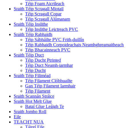
Téip Foam Aicrileach
Sraith Téip Scragall Miotail
Téip Scragall Copar
Téip Scragall Alúmanam
Sraith Téip Inslithe
Téip Inslithe Leictreach PVC
Sraith Téip Rabhaidh
Téip Sábháilte PVC Frith-duillín
Téip Rabhaidh Corpoideachais Neamhghreamaitheach
Téip Bhacainneach PVC
Sraith Téip Duct
Téip Ducht Ptrinted
Téip Duct Neamh-iarmhar
Téip Ducht
Sraith Téip Filiméad
Téip Filament Clóbhuailte
Gan Téip Filament Iarmhair
Téip Filament
Sraith Scannán Stráice
Sraith Hot Melt Glue
Bataí Glue Leáigh Te
Sraith Jombo Roll
Eile
TEACHT NUA
Táirgí Eile