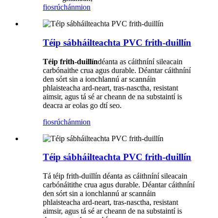
fiosrúchán
mion
Téip sábháilteachta PVC frith-duillín
Téip frith-duillín
déanta as cáithníní sileacain
carbónaithe crua agus durable. Déantar cáithníní
den sórt sin a ionchlannú ar scannáin
phlaisteacha ard-neart, tras-nasctha, resistant
aimsir, agus tá sé ar cheann de na substaintí is
deacra ar eolas go dtí seo.
fiosrúchán
mion
Téip sábháilteachta PVC frith-duillín
Tá téip frith-duillín déanta as cáithníní sileacain
carbónáitithe crua agus durable. Déantar cáithníní
den sórt sin a ionchlannú ar scannáin
phlaisteacha ard-neart, tras-nasctha, resistant
aimsir, agus tá sé ar cheann de na substaintí is