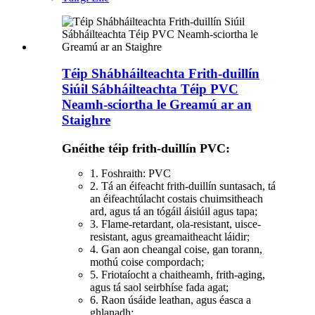
Téip Shábháilteachta Frith-duillín
Siúil Sábháilteachta Téip PVC
Neamh-sciortha le Greamú ar an
Staighre
Gnéithe téip frith-duillín PVC:
1. Foshraith: PVC
2. Tá an éifeacht frith-duillín suntasach, tá
an éifeachtúlacht costais chuimsitheach
ard, agus tá an tógáil áisiúil agus tapa;
3. Flame-retardant, ola-resistant, uisce-
resistant, agus greamaitheacht láidir;
4. Gan aon cheangal coise, gan torann,
mothú coise compordach;
5. Friotaíocht a chaitheamh, frith-aging,
agus tá saol seirbhíse fada agat;
6. Raon úsáide leathan, agus éasca a
ghlanadh;