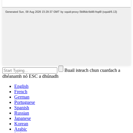
Buail isteach chun cuardach a
dhéanamh nó ESC a dhúnadh
English
French
German
Portuguese
Spanish
Russian
Japanese
Korean
Arabic