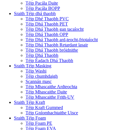
Téip Pacála Daite
Téip Pacála BOPP
Sraith Téip dhá thaobh
Téip Dhé Thaobh PVC
Téip Dhá Thaobh PET
Téip Dhá Thaobh gan tacaíocht
Téip Dhá Thaobh OPP
Téip Dhá Thaobh ard-teocht-friotaíocht
Téip Dhá Thaobh Retardant lasair
Téip Dhá Thaobh bróidnithe
Téip Dhá Thaobh
Téip Éadach Dhá Thaobh
Sraith Téip Masking
Téip Washi
Téip chumhdaigh
Scannán masc
Téip Mhascaithe Ardteochta
Téip Mhascaithe Daite
Téip Mhascaithe Frith-UV
Sraith Téip Kraft
Téip Kraft Gummed
Téip Gníomhachtaithe Uisce
Sraith Téip Foam
Téip Foam PE
Téip Foam EVA