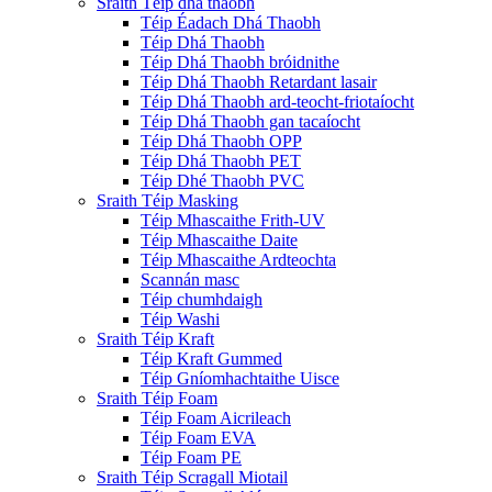
Sraith Téip dhá thaobh
Téip Éadach Dhá Thaobh
Téip Dhá Thaobh
Téip Dhá Thaobh bróidnithe
Téip Dhá Thaobh Retardant lasair
Téip Dhá Thaobh ard-teocht-friotaíocht
Téip Dhá Thaobh gan tacaíocht
Téip Dhá Thaobh OPP
Téip Dhá Thaobh PET
Téip Dhé Thaobh PVC
Sraith Téip Masking
Téip Mhascaithe Frith-UV
Téip Mhascaithe Daite
Téip Mhascaithe Ardteochta
Scannán masc
Téip chumhdaigh
Téip Washi
Sraith Téip Kraft
Téip Kraft Gummed
Téip Gníomhachtaithe Uisce
Sraith Téip Foam
Téip Foam Aicrileach
Téip Foam EVA
Téip Foam PE
Sraith Téip Scragall Miotail