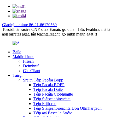
Glaoigh orainn: 86-21-66120569
Tosóidh ár saoire CNY ó 23 Eanáir. go dtí an 13ú, Feabhra, má tá
aon iarratas agat, fág teachtaireacht, go raibh maith agat!!!
Baile
Maidir Linne
Físeán
Deimhniú
Cás Cliant
Táirgí
Sraith Téip Pacála Bopp
Téip Pacála BOPP
Téip Pacála Daite
Téip Pacála Clóbhuailte
Téip Stáiseanóireachta
Téip Frith-reo
Téip Stáiseanóireachta Don Ollmhargadh
Téip atá Éasca le Stróic