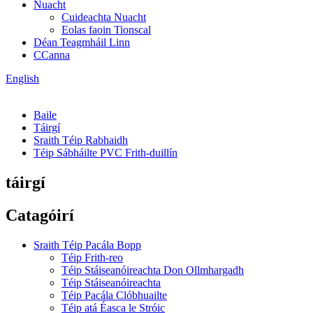
Nuacht
Cuideachta Nuacht
Eolas faoin Tionscal
Déan Teagmháil Linn
CCanna
English
Baile
Táirgí
Sraith Téip Rabhaidh
Téip Sábháilte PVC Frith-duillín
táirgí
Catagóirí
Sraith Téip Pacála Bopp
Téip Frith-reo
Téip Stáiseanóireachta Don Ollmhargadh
Téip Stáiseanóireachta
Téip Pacála Clóbhuailte
Téip atá Éasca le Stróic