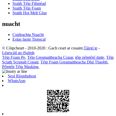
Sraith Téip Filiméad
Sraith Téip Foam
Sraith Hot Melt Glue
nuacht
Cuideachta Nuacht
Eolas faoin Tionscal
© Cóipcheart - 2010-2020 : Gach ceart ar cosaint.
Táirgí te
-
Léarscáil an tSuímh
Téip Foam Pe
,
Téip Greamaitheacha Copar
,
téip péintéirí daite
,
Téip
Sciath Scragall Copair
,
Téip Foam Greamaitheacha Dhá Thaobh
,
Péintéir Téip Masking
,
Seol Ríomhphost
WhatsApp