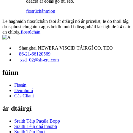
deacra ar eolas go dtí seo.
fiosrúchán
mion
Le haghaidh fiosrúcháin faoi ár dtáirgí nó ár pricelist, le do thoil fág
do r-phost chugainn agus beidh muid i dteagmháil laistigh de 24 uair
an chloig.
fiosrúchán
Shanghai NEWERA VISCID TÁIRGÍ CO, TEO
86-21-66120569
xsd_02@sh-era.com
fúinn
Físeán
Deimhniú
Cás Cliant
ár dtáirgí
Sraith Téip Pacála Bopp
Sraith Téip dhá thaobh
Sraith Téip Duct