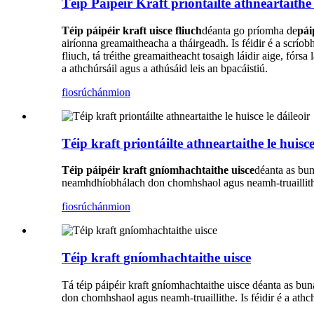
Téip Páipéir Kraft priontáilte athneartaithe 
Téip páipéir kraft uisce fliuch
déanta go príomha de
pái
airíonna greamaitheacha a tháirgeadh. Is féidir é a scríobh
fliuch, tá tréithe greamaitheacht tosaigh láidir aige, fórsa
a athchúrsáil agus a athúsáid leis an bpacáistiú.
fiosrúchán
mion
Téip kraft priontáilte athneartaithe le huisce
Téip páipéir kraft gníomhachtaithe uisce
déanta as buná
neamhdhíobhálach don chomhshaol agus neamh-truaillithe. 
fiosrúchán
mion
Téip kraft gníomhachtaithe uisce
Tá téip páipéir kraft gníomhachtaithe uisce déanta as bun
don chomhshaol agus neamh-truaillithe. Is féidir é a athc