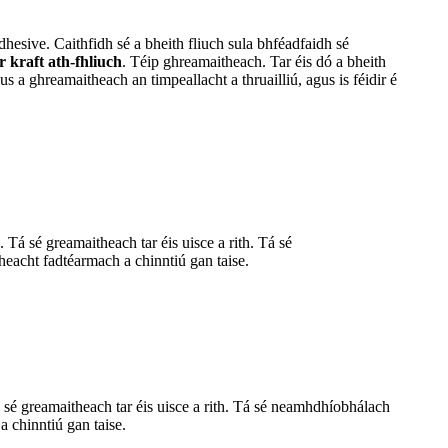
hesive. Caithfidh sé a bheith fliuch sula bhféadfaidh sé
 kraft ath-fhliuch
. Téip ghreamaitheach. Tar éis dó a bheith
gus a ghreamaitheach an timpeallacht a thruailliú, agus is féidir é
. Tá sé greamaitheach tar éis uisce a rith. Tá sé
eacht fadtéarmach a chinntiú gan taise.
á sé greamaitheach tar éis uisce a rith. Tá sé neamhdhíobhálach
 chinntiú gan taise.