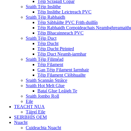
Téip Scragall Copar
Sraith Téip Inslithe
Téip Inslithe Leictreach PVC
Sraith Téip Rabhaidh
Téip Sábháilte PVC Frith-duillín
Téip Rabhaidh Corpoideachais Neamhghreamaith
Téip Bhacainneach PVC
Sraith Téip Duct
Téip Ducht
Téip Ducht Ptrinted
Téip Duct Neamh-iarmhar
Sraith Téip Filiméad
Téip Filament
Gan Téip Filament Iarmhair
Téip Filament Clóbhuailte
Sraith Scannán Stráice
Sraith Hot Melt Glue
Bataí Glue Leáigh Te
Sraith Jombo Roll
Eile
TEACHT NUA
Táirgí Eile
SEIRBHÍS OEM
Nuacht
Cuideachta Nuacht