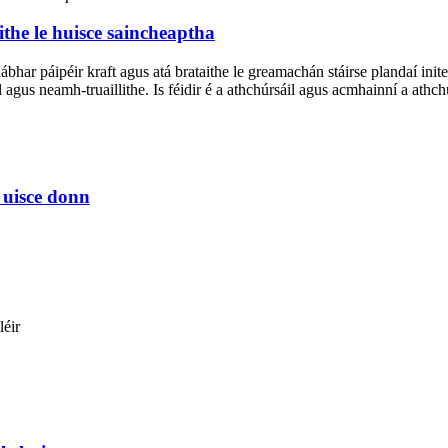
ithe le huisce saincheaptha
ábhar páipéir kraft agus atá brataithe le greamachán stáirse plandaí inite
gus neamh-truaillithe. Is féidir é a athchúrsáil agus acmhainní a athch
 uisce donn
léir