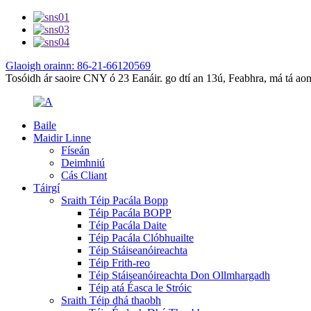
Glaoigh orainn: 86-21-66120569
Tosóidh ár saoire CNY ó 23 Eanáir. go dtí an 13ú, Feabhra, má tá aon i
Baile
Maidir Linne
Físeán
Deimhniú
Cás Cliant
Táirgí
Sraith Téip Pacála Bopp
Téip Pacála BOPP
Téip Pacála Daite
Téip Pacála Clóbhuailte
Téip Stáiseanóireachta
Téip Frith-reo
Téip Stáiseanóireachta Don Ollmhargadh
Téip atá Éasca le Stróic
Sraith Téip dhá thaobh