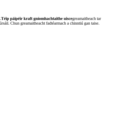
.
Téip páipéir kraft gníomhachtaithe uisce
greamaitheach tar
úrsáil. Chun greamaitheacht fadtéarmach a chinntiú gan taise.