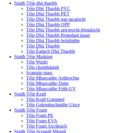
Sraith Téip dhá thaobh
Téip Dhé Thaobh PVC
Téip Dhá Thaobh PET
Téip Dhá Thaobh gan tacaíocht
Téip Dhá Thaobh OPP
Téip Dhá Thaobh ard-teocht-friotaíocht
Téip Dhá Thaobh Retardant lasair
Téip Dhá Thaobh bróidnithe
Téip Dhá Thaobh
Téip Éadach Dhá Thaobh
Sraith Téip Masking
Téip Washi
Téip chumhdaigh
Scannán masc
Téip Mhascaithe Ardteochta
Téip Mhascaithe Daite
Téip Mhascaithe Frith-UV
Sraith Téip Kraft
Téip Kraft Gummed
Téip Gníomhachtaithe Uisce
Sraith Téip Foam
Téip Foam PE
Téip Foam EVA
Téip Foam Aicrileach
Sraith Téip Scragall Miotail