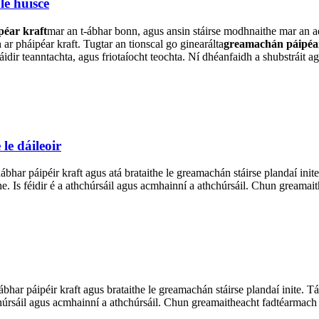
le huisce
péar kraft
mar an t-ábhar bonn, agus ansin stáirse modhnaithe mar an ad
 ar pháipéar kraft. Tugtar an tionscal go ginearálta
greamachán páipéar
 láidir teanntachta, agus friotaíocht teochta. Ní dhéanfaidh a shubstráit a
 le dáileoir
bhar páipéir kraft agus atá brataithe le greamachán stáirse plandaí inite
Is féidir é a athchúrsáil agus acmhainní a athchúrsáil. Chun greamaith
ábhar páipéir kraft agus brataithe le greamachán stáirse plandaí inite. T
húrsáil agus acmhainní a athchúrsáil. Chun greamaitheacht fadtéarmach a