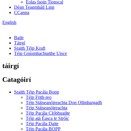
Eolas faoin Tionscal
Déan Teagmháil Linn
CCanna
English
Baile
Táirgí
Sraith Téip Kraft
Téip Gníomhachtaithe Uisce
táirgí
Catagóirí
Sraith Téip Pacála Bopp
Téip Frith-reo
Téip Stáiseanóireachta Don Ollmhargadh
Téip Stáiseanóireachta
Téip Pacála Clóbhuailte
Téip atá Éasca le Stróic
Téip Pacála Daite
Téip Pacála BOPP