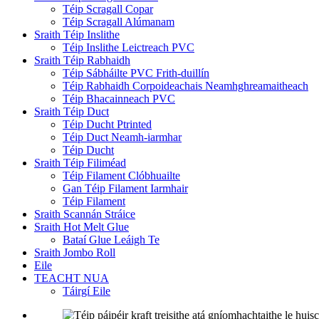
Téip Scragall Copar
Téip Scragall Alúmanam
Sraith Téip Inslithe
Téip Inslithe Leictreach PVC
Sraith Téip Rabhaidh
Téip Sábháilte PVC Frith-duillín
Téip Rabhaidh Corpoideachais Neamhghreamaitheach
Téip Bhacainneach PVC
Sraith Téip Duct
Téip Ducht Ptrinted
Téip Duct Neamh-iarmhar
Téip Ducht
Sraith Téip Filiméad
Téip Filament Clóbhuailte
Gan Téip Filament Iarmhair
Téip Filament
Sraith Scannán Stráice
Sraith Hot Melt Glue
Bataí Glue Leáigh Te
Sraith Jombo Roll
Eile
TEACHT NUA
Táirgí Eile