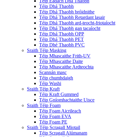
Téip Éadach Dhá Thaobh
Téip Dhá Thaobh
Téip Dhá Thaobh bróidnithe
Téip Dhá Thaobh Retardant lasair
Téip Dhá Thaobh ard-teocht-friotaíocht
Téip Dhá Thaobh gan tacaíocht
Téip Dhá Thaobh OPP
Téip Dhá Thaobh PET
Téip Dhé Thaobh PVC
Sraith Téip Masking
Téip Mhascaithe Frith-UV
Téip Mhascaithe Daite
Téip Mhascaithe Ardteochta
Scannán masc
Téip chumhdaigh
Téip Washi
Sraith Téip Kraft
Téip Kraft Gummed
Téip Gníomhachtaithe Uisce
Sraith Téip Foam
Téip Foam Aicrileach
Téip Foam EVA
Téip Foam PE
Sraith Téip Scragall Miotail
Téip Scragall Alúmanam