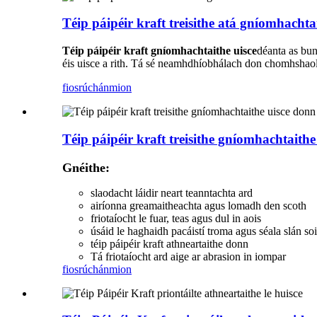
Téip páipéir kraft treisithe atá gníomhachta
Téip páipéir kraft gníomhachtaithe uisce
déanta as bun
éis uisce a rith. Tá sé neamhdhíobhálach don chomhshaol a
fiosrúchán
mion
Téip páipéir kraft treisithe gníomhachtaithe
Gnéithe:
slaodacht láidir neart teanntachta ard
airíonna greamaitheachta agus lomadh den scoth
friotaíocht le fuar, teas agus dul in aois
úsáid le haghaidh pacáistí troma agus séala slán soi
téip páipéir kraft athneartaithe donn
Tá friotaíocht ard aige ar abrasion in iompar
fiosrúchán
mion