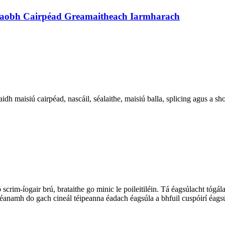
haobh Cairpéad Greamaitheach Iarmharach
dh maisiú cairpéad, nascáil, séalaithe, maisiú balla, splicing agus a sho
 nó scrim-íogair brú, brataithe go minic le poileitiléin. Tá éagsúlacht tó
dhéanamh do gach cineál téipeanna éadach éagsúla a bhfuil cuspóirí éags