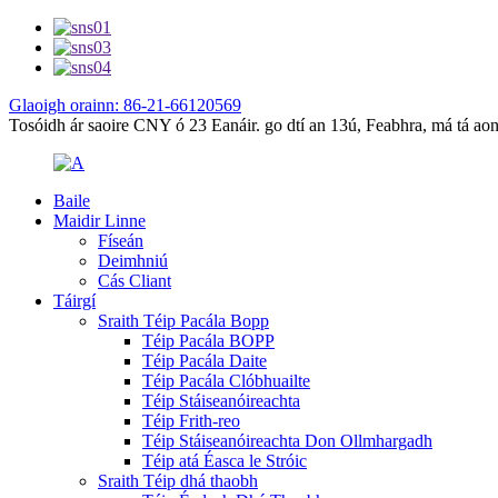
Glaoigh orainn: 86-21-66120569
Tosóidh ár saoire CNY ó 23 Eanáir. go dtí an 13ú, Feabhra, má tá aon i
Baile
Maidir Linne
Físeán
Deimhniú
Cás Cliant
Táirgí
Sraith Téip Pacála Bopp
Téip Pacála BOPP
Téip Pacála Daite
Téip Pacála Clóbhuailte
Téip Stáiseanóireachta
Téip Frith-reo
Téip Stáiseanóireachta Don Ollmhargadh
Téip atá Éasca le Stróic
Sraith Téip dhá thaobh