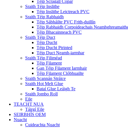
Téip Scragall Copar
Sraith Téip Inslithe
Téip Inslithe Leictreach PVC
Sraith Téip Rabhaidh
Téip Sábháilte PVC Frith-duillín
Téip Rabhaidh Corpoideachais Neamhghreamaith
Téip Bhacainneach PVC
Sraith Téip Duct
Téip Ducht
Téip Ducht Ptrinted
Téip Duct Neamh-iarmhar
Sraith Téip Filiméad
Téip Filament
Gan Téip Filament Iarmhair
Téip Filament Clóbhuailte
Sraith Scannán Stráice
Sraith Hot Melt Glue
Bataí Glue Leáigh Te
Sraith Jombo Roll
Eile
TEACHT NUA
Táirgí Eile
SEIRBHÍS OEM
Nuacht
Cuideachta Nuacht