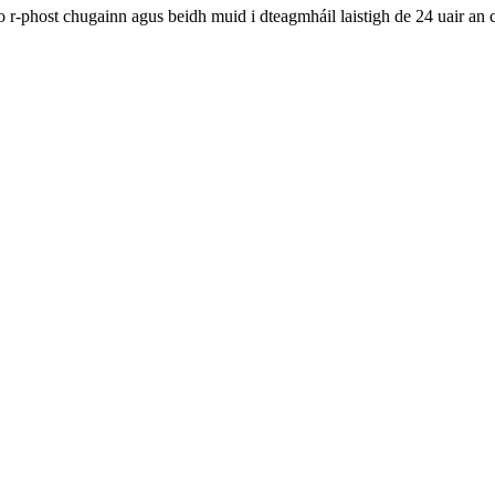
 do r-phost chugainn agus beidh muid i dteagmháil laistigh de 24 uair an 