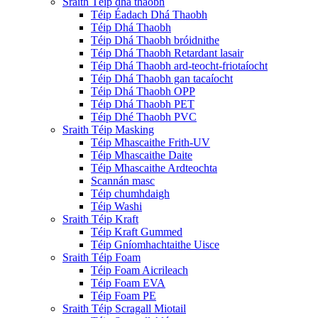
Sraith Téip dhá thaobh
Téip Éadach Dhá Thaobh
Téip Dhá Thaobh
Téip Dhá Thaobh bróidnithe
Téip Dhá Thaobh Retardant lasair
Téip Dhá Thaobh ard-teocht-friotaíocht
Téip Dhá Thaobh gan tacaíocht
Téip Dhá Thaobh OPP
Téip Dhá Thaobh PET
Téip Dhé Thaobh PVC
Sraith Téip Masking
Téip Mhascaithe Frith-UV
Téip Mhascaithe Daite
Téip Mhascaithe Ardteochta
Scannán masc
Téip chumhdaigh
Téip Washi
Sraith Téip Kraft
Téip Kraft Gummed
Téip Gníomhachtaithe Uisce
Sraith Téip Foam
Téip Foam Aicrileach
Téip Foam EVA
Téip Foam PE
Sraith Téip Scragall Miotail