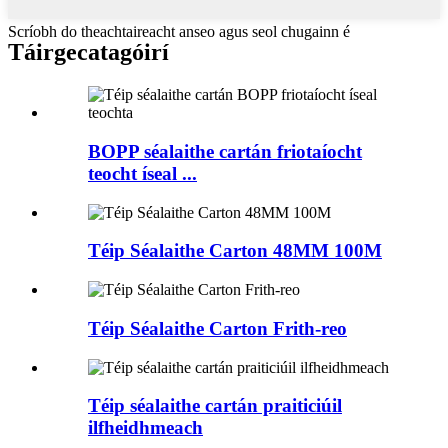
Scríobh do theachtaireacht anseo agus seol chugainn é
Táirge
catagóirí
BOPP séalaithe cartán friotaíocht
teocht íseal ...
Téip Séalaithe Carton 48MM 100M
Téip Séalaithe Carton Frith-reo
Téip séalaithe cartán praiticiúil
ilfheidhmeach