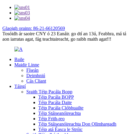
Glaoigh orainn: 86-21-66120569
Tosóidh ár saoire CNY ó 23 Eanáir. go dtí an 13ú, Feabhra, má tá
aon iarratas agat, fág teachtaireacht, go raibh maith agat!!!
Baile
Maidir Linne
Físeán
Deimhniú
Cás Cliant
Táirgí
Sraith Téip Pacála Bopp
Téip Pacála BOPP
Téip Pacála Daite
Téip Pacála Clóbhuailte
Téip Stáiseanóireachta
Téip Frith-reo
Téip Stáiseanóireachta Don Ollmhargadh
Téip atá Éasca le Stróic