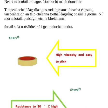
Neart meicniúil ard agus friotaíocht maith tionchair
Timpeallachtaí éagsúla agus rudaí greamaitheacha éagsúla,
taispeánfaidh an téip chéanna torthaí éagsúla; cosúil le gloine. Ní
mór miotail, plaistigh, etc., a bheith ann
thriail sula n-úsáidtear é i gcainníochtaí móra.