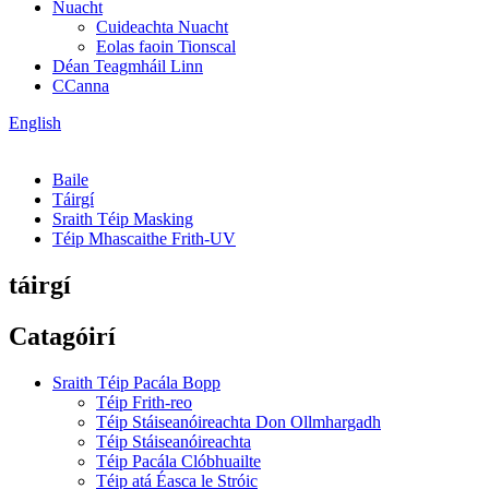
Nuacht
Cuideachta Nuacht
Eolas faoin Tionscal
Déan Teagmháil Linn
CCanna
English
Baile
Táirgí
Sraith Téip Masking
Téip Mhascaithe Frith-UV
táirgí
Catagóirí
Sraith Téip Pacála Bopp
Téip Frith-reo
Téip Stáiseanóireachta Don Ollmhargadh
Téip Stáiseanóireachta
Téip Pacála Clóbhuailte
Téip atá Éasca le Stróic