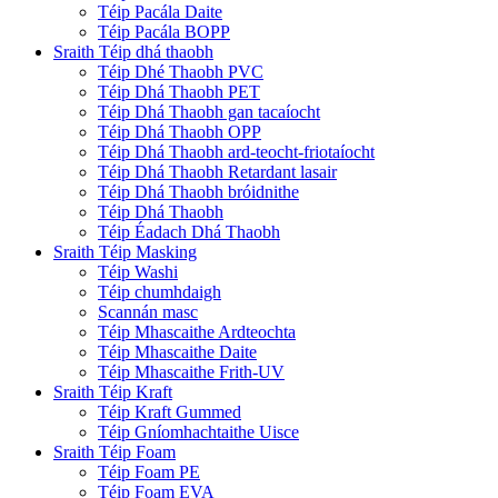
Téip Pacála Daite
Téip Pacála BOPP
Sraith Téip dhá thaobh
Téip Dhé Thaobh PVC
Téip Dhá Thaobh PET
Téip Dhá Thaobh gan tacaíocht
Téip Dhá Thaobh OPP
Téip Dhá Thaobh ard-teocht-friotaíocht
Téip Dhá Thaobh Retardant lasair
Téip Dhá Thaobh bróidnithe
Téip Dhá Thaobh
Téip Éadach Dhá Thaobh
Sraith Téip Masking
Téip Washi
Téip chumhdaigh
Scannán masc
Téip Mhascaithe Ardteochta
Téip Mhascaithe Daite
Téip Mhascaithe Frith-UV
Sraith Téip Kraft
Téip Kraft Gummed
Téip Gníomhachtaithe Uisce
Sraith Téip Foam
Téip Foam PE
Téip Foam EVA