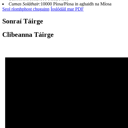
Cumas Soláthair:
10000 Píosa/Píosa in aghaidh na Míosa
Seol ríomhphost chugainn
Íoslódáil mar PDF
Sonraí Táirge
Clibeanna Táirge