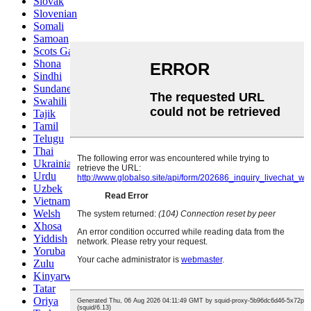
Slovak
Slovenian
Somali
Samoan
Scots Gaelic
Shona
Sindhi
Sundanese
Swahili
Tajik
Tamil
Telugu
Thai
Ukrainian
Urdu
Uzbek
Vietnamese
Welsh
Xhosa
Yiddish
Yoruba
Zulu
Kinyarwanda
Tatar
Oriya