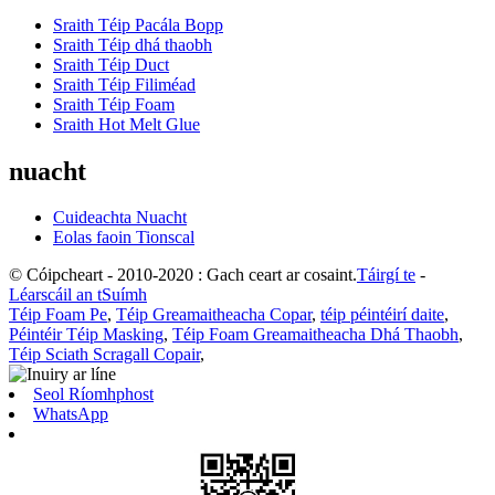
Sraith Téip Pacála Bopp
Sraith Téip dhá thaobh
Sraith Téip Duct
Sraith Téip Filiméad
Sraith Téip Foam
Sraith Hot Melt Glue
nuacht
Cuideachta Nuacht
Eolas faoin Tionscal
© Cóipcheart - 2010-2020 : Gach ceart ar cosaint.
Táirgí te
-
Léarscáil an tSuímh
Téip Foam Pe
,
Téip Greamaitheacha Copar
,
téip péintéirí daite
,
Péintéir Téip Masking
,
Téip Foam Greamaitheacha Dhá Thaobh
,
Téip Sciath Scragall Copair
,
Seol Ríomhphost
WhatsApp