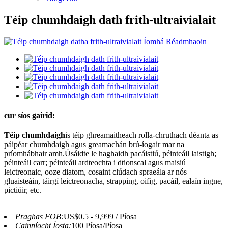
Téip chumhdaigh dath frith-ultraivialait
cur síos gairid:
Téip chumhdaigh
is téip ghreamaitheach rolla-chruthach déanta as
páipéar chumhdaigh agus greamachán brú-íogair mar na
príomhábhair amh.Úsáidte le haghaidh pacáistiú, péinteáil laistigh;
péinteáil carr; péinteáil ardteochta i dtionscal agus maisiú
leictreonaic, ooze diatom, cosaint clúdach spraeála ar nós
gluaisteáin, táirgí leictreonacha, strapping, oifig, pacáil, ealaín ingne,
pictiúir, etc.
Praghas FOB:
US$0.5 - 9,999 / Píosa
Cainníocht Íosta:
100 Píosa/Píosa