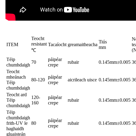
Teocht
Ne
Tiús
resistant
ITEM
Tacaíocht
greamaitheacha
te
mm
(
℃
Téip
páipéar
70
rubair
0.145mm±0.005
3
chumhdaigh
crepe
Teocht
mheánach
páipéar
80-120
aicrileach uisce
0.145mm±0.005
3
Téip
crepe
chumhdaigh
Teocht ard
120-
páipéar
Téip
rubair
0.145mm±0.005
3
160
crepe
chumhdaigh
Téip
chumhdaigh
páipéar
frith-UV le
80
rubair
0.145mm±0.005
3
crepe
haghaidh
gluaisteán