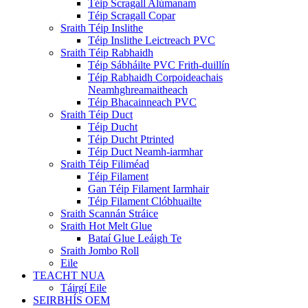
Téip Scragall Alúmanam
Téip Scragall Copar
Sraith Téip Inslithe
Téip Inslithe Leictreach PVC
Sraith Téip Rabhaidh
Téip Sábháilte PVC Frith-duillín
Téip Rabhaidh Corpoideachais
Neamhghreamaitheach
Téip Bhacainneach PVC
Sraith Téip Duct
Téip Ducht
Téip Ducht Ptrinted
Téip Duct Neamh-iarmhar
Sraith Téip Filiméad
Téip Filament
Gan Téip Filament Iarmhair
Téip Filament Clóbhuailte
Sraith Scannán Stráice
Sraith Hot Melt Glue
Bataí Glue Leáigh Te
Sraith Jombo Roll
Eile
TEACHT NUA
Táirgí Eile
SEIRBHÍS OEM