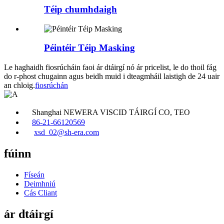
Téip chumhdaigh
Péintéir Téip Masking
Le haghaidh fiosrúcháin faoi ár dtáirgí nó ár pricelist, le do thoil fág
do r-phost chugainn agus beidh muid i dteagmháil laistigh de 24 uair
an chloig.
fiosrúchán
Shanghai NEWERA VISCID TÁIRGÍ CO, TEO
86-21-66120569
xsd_02@sh-era.com
fúinn
Físeán
Deimhniú
Cás Cliant
ár dtáirgí