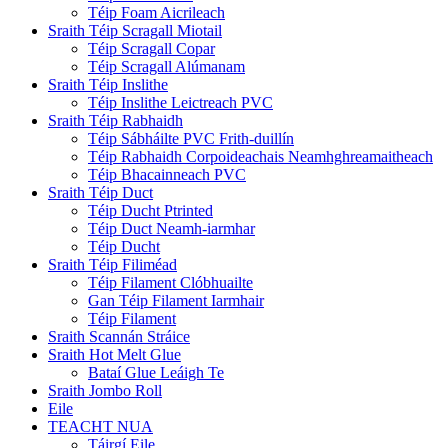
Téip Foam Aicrileach
Sraith Téip Scragall Miotail
Téip Scragall Copar
Téip Scragall Alúmanam
Sraith Téip Inslithe
Téip Inslithe Leictreach PVC
Sraith Téip Rabhaidh
Téip Sábháilte PVC Frith-duillín
Téip Rabhaidh Corpoideachais Neamhghreamaitheach
Téip Bhacainneach PVC
Sraith Téip Duct
Téip Ducht Ptrinted
Téip Duct Neamh-iarmhar
Téip Ducht
Sraith Téip Filiméad
Téip Filament Clóbhuailte
Gan Téip Filament Iarmhair
Téip Filament
Sraith Scannán Stráice
Sraith Hot Melt Glue
Bataí Glue Leáigh Te
Sraith Jombo Roll
Eile
TEACHT NUA
Táirgí Eile