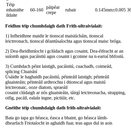
Téip
páipéar
mhaisithe
60-160
rubair
0.145mm±0.005
3
crepe
ildaite
Feidhm téip chumhdaigh dath Frith-ultraivialait:
1) Infheidhme maidir le tionscal maisiúcháin, tionscal
leictreonach, tionscal déantúsaíochta agus tionscal maisc bróga.
2) Dea-fheidhmíocht i gclúdach agus cosaint, Dea-éifeacht ar an
suíomh agus pacáistiú agus cosaint i gcoinne na n-earraí bhfostú.
3) Cumhdach péint laistigh, pacáistiú, cuachadh, coimeád,
splicing Cluaisíní
Úsáidte le haghaidh pacáistiú, péinteáil laistigh; péinteáil
gluaisteáin; péinteáil ardteochta i dtionscal agus maisiú
leictreonaic, ooze diatom, spraeáil
cosaint clúdaigh ar nós gluaisteáin, táirgí leictreonacha, strapping,
oifig, pacáil, ealaín ingne, pictiúir, etc.
Gnéithe téip chumhdaigh dath frith-ultraivialait:
Bata go tapa go héasca, éasca a bhaint, go héasca lámh-
dhearfach Friotaíocht in aghaidh fuar, teas agus dul in aois