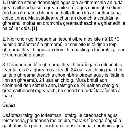
1. Bain na stains deannaigh agus ola ar dhromchla an ruda
greamaitheacha sula greamaítear é, agus coinnigh sé tirim
(ná bata é nuair a bhíonn an balla fliuch fiú ar laethanta na
coise tinne). Má úsáidtear é chun an dromchla scátháin a
ghreamú, moltar an dromchla greamaitheacha a ghlanadh le
halcól ar dtús. [1]
2. Níor chóir go mbeadh an teocht oibre níos ísle ná 10 ℃
nuair a dhéantar é a ghreamú, ar shlí eile is féidir an téip
ghreamaitheach agus an dromchla pasting a théamh i gceart
le triomadóir gruaige,
3. Déanann an téip ghreamaitheach brú-íogair a éifeacht is
fearr tar éis é a ghreamú ar feadh 24 uair an chloig (ba chóir
an téip ghreamaitheach a chomhbhrú oiread agus is féidir le
linn an ghreamú). 24 uair an chloig. Mura bhfuil aon
choinníoll den sórt sin ann, laistigh de 24 uair an chloig ó
greamaitheacht ingearach, ba cheart na rudaí tacaíochta a
thacú.
Úsáid
Úsáidtear táirgí go forleathan i dtáirgí leictreonacha agus
leictreacha, páirteanna meicniúla, fearais tí beaga éagsúla,
gabhálais fón póca, ionstraimí tionsclaíocha, ríomhairí agus