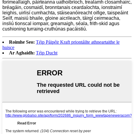
forimeallaigh, páirteanna uathoibríoch, trealamh closamhairc,
bréagáin, cosmaidí, bronntanais ceardaíochta, ionstraimí
leighis, uirlisí cumhachta, stáiseanóireacht oifige, taispeáint
Seilf, maisiú bhaile, gloine aicrileach, táirgí ceirmeacha,
insliú tionscal iompair, greamaigh, séala, frith-skid agus
cushioning turraing-cruthúnas pacáistiú.
Roimhe Seo:
Téip Páipéir Kraft priontáilte athneartaithe le
huisce
Ar Aghaidh:
Téip Ducht