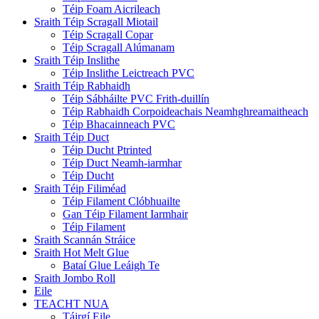
Téip Foam Aicrileach
Sraith Téip Scragall Miotail
Téip Scragall Copar
Téip Scragall Alúmanam
Sraith Téip Inslithe
Téip Inslithe Leictreach PVC
Sraith Téip Rabhaidh
Téip Sábháilte PVC Frith-duillín
Téip Rabhaidh Corpoideachais Neamhghreamaitheach
Téip Bhacainneach PVC
Sraith Téip Duct
Téip Ducht Ptrinted
Téip Duct Neamh-iarmhar
Téip Ducht
Sraith Téip Filiméad
Téip Filament Clóbhuailte
Gan Téip Filament Iarmhair
Téip Filament
Sraith Scannán Stráice
Sraith Hot Melt Glue
Bataí Glue Leáigh Te
Sraith Jombo Roll
Eile
TEACHT NUA
Táirgí Eile