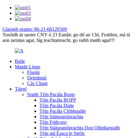
Glaoigh orainn: 86-21-66120569
Tosóidh ár saoire CNY ó 23 Eanáir. go dtí an 13ú, Feabhra, má tá
aon iarratas agat, fág teachtaireacht, go raibh maith agat!!!
Baile
Maidir Linne
Físeán
Deimhniú
Cás Cliant
Táirgí
Sraith Téip Pacála Bopp
Téip Pacála BOPP
Téip Pacála Daite
Téip Pacála Clóbhuailte
Téip Stáiseanóireachta
Téip Frith-reo
Téip Stáiseanóireachta Don Ollmhargadh
Téip atá Éasca le Stróic