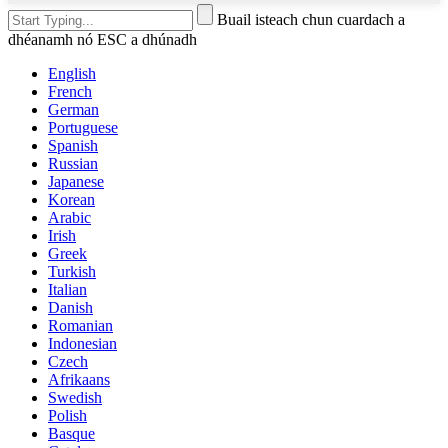
Buail isteach chun cuardach a
dhéanamh nó ESC a dhúnadh
English
French
German
Portuguese
Spanish
Russian
Japanese
Korean
Arabic
Irish
Greek
Turkish
Italian
Danish
Romanian
Indonesian
Czech
Afrikaans
Swedish
Polish
Basque