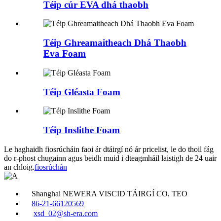
Téip cúr EVA dhá thaobh
Téip Ghreamaitheach Dhá Thaobh
Eva Foam
Téip Gléasta Foam
Téip Inslithe Foam
Le haghaidh fiosrúcháin faoi ár dtáirgí nó ár pricelist, le do thoil fág
do r-phost chugainn agus beidh muid i dteagmháil laistigh de 24 uair
an chloig.
fiosrúchán
Shanghai NEWERA VISCID TÁIRGÍ CO, TEO
86-21-66120569
xsd_02@sh-era.com