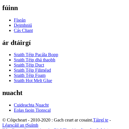
fúinn
Físeán
Deimhniú
Cás Cliant
ár dtáirgí
Sraith Téip Pacála Bopp
Sraith Téip dhá thaobh
Sraith Téip Duct
Sraith Téip Filiméad
Sraith Téip Foam
Sraith Hot Melt Glue
nuacht
Cuideachta Nuacht
Eolas faoin Tionscal
© Cóipcheart - 2010-2020 : Gach ceart ar cosaint.
Táirgí te
-
Léarscáil an tSuímh