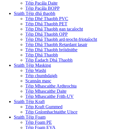
Téip Pacála Daite
Téip Pacála BOPP
Sraith Téip dhá thaobh
Téip Dhé Thaobh PVC
Téip Dhá Thaobh PET
Téip Dhá Thaobh gan tacaíocht
Téip Dhá Thaobh OPP
Téip Dhá Thaobh ard-teocht-friotaíocht
Téip Dhá Thaobh Retardant lasair
Téip Dhá Thaobh bróidnithe
Téip Dhá Thaobh
Téip Éadach Dhá Thaobh
Sraith Téip Masking
Téip Washi
Téip chumhdaigh
Scannán masc
Téip Mhascaithe Ardteochta
Téip Mhascaithe Daite
Téip Mhascaithe Frith-UV
Sraith Téip Kraft
Téip Kraft Gummed
Téip Gníomhachtaithe Uisce
Sraith Téip Foam
Téip Foam PE
Téip Foam EVA