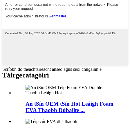
Scríobh do theachtaireacht anseo agus seol chugainn é
Táirge
catagóirí
An tSín OEM tSín Hot Leáigh Foam
EVA Thaobh Dúbailte ...