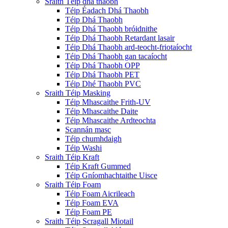
Sraith Téip dhá thaobh
Téip Éadach Dhá Thaobh
Téip Dhá Thaobh
Téip Dhá Thaobh bróidnithe
Téip Dhá Thaobh Retardant lasair
Téip Dhá Thaobh ard-teocht-friotaíocht
Téip Dhá Thaobh gan tacaíocht
Téip Dhá Thaobh OPP
Téip Dhá Thaobh PET
Téip Dhé Thaobh PVC
Sraith Téip Masking
Téip Mhascaithe Frith-UV
Téip Mhascaithe Daite
Téip Mhascaithe Ardteochta
Scannán masc
Téip chumhdaigh
Téip Washi
Sraith Téip Kraft
Téip Kraft Gummed
Téip Gníomhachtaithe Uisce
Sraith Téip Foam
Téip Foam Aicrileach
Téip Foam EVA
Téip Foam PE
Sraith Téip Scragall Miotail