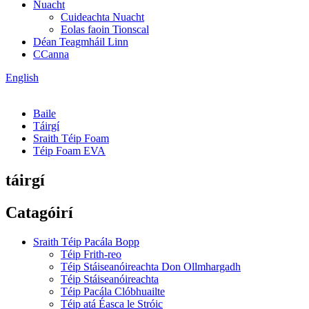
Nuacht
Cuideachta Nuacht
Eolas faoin Tionscal
Déan Teagmháil Linn
CCanna
English
Baile
Táirgí
Sraith Téip Foam
Téip Foam EVA
táirgí
Catagóirí
Sraith Téip Pacála Bopp
Téip Frith-reo
Téip Stáiseanóireachta Don Ollmhargadh
Téip Stáiseanóireachta
Téip Pacála Clóbhuailte
Téip atá Éasca le Stróic