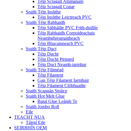
Téip Scragall Alúmanam
Téip Scragall Copar
Sraith Téip Inslithe
Téip Inslithe Leictreach PVC
Sraith Téip Rabhaidh
Téip Sábháilte PVC Frith-duillín
Téip Rabhaidh Corpoideachais
Neamhghreamaitheach
Téip Bhacainneach PVC
Sraith Téip Duct
Téip Ducht
Téip Ducht Ptrinted
Téip Duct Neamh-iarmhar
Sraith Téip Filiméad
Téip Filament
Gan Téip Filament Iarmhair
Téip Filament Clóbhuailte
Sraith Scannán Stráice
Sraith Hot Melt Glue
Bataí Glue Leáigh Te
Sraith Jombo Roll
Eile
TEACHT NUA
Táirgí Eile
SEIRBHÍS OEM