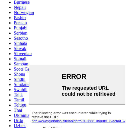
Burmese
Nepali
Norwegian
Pashto
Persian
Punjabi
Serbian
Sesotho
Sinhala
Slovak
Slovenian
Somali
Samoan
Scots Gaelic
Shona
Sindhi
Sundanese
Swahili
Tajik
Tamil
Telugu
Thai
Ukrainian
Urdu
Uzbek