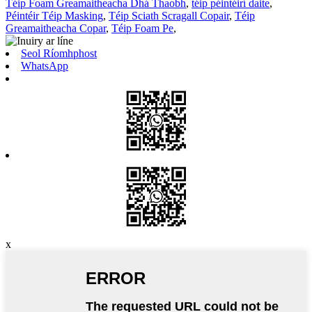
Téip Foam Greamaitheacha Dhá Thaobh
,
téip péintéirí daite
,
Péintéir Téip Masking
,
Téip Sciath Scragall Copair
,
Téip
Greamaitheacha Copar
,
Téip Foam Pe
,
Seol Ríomhphost
WhatsApp
x