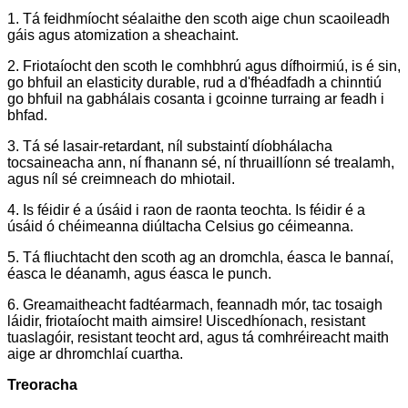
1. Tá feidhmíocht séalaithe den scoth aige chun scaoileadh
gáis agus atomization a sheachaint.
2. Friotaíocht den scoth le comhbhrú agus dífhoirmiú, is é sin,
go bhfuil an elasticity durable, rud a d'fhéadfadh a chinntiú
go bhfuil na gabhálais cosanta i gcoinne turraing ar feadh i
bhfad.
3. Tá sé lasair-retardant, níl substaintí díobhálacha
tocsaineacha ann, ní fhanann sé, ní thruaillíonn sé trealamh,
agus níl sé creimneach do mhiotail.
4. Is féidir é a úsáid i raon de raonta teochta. Is féidir é a
úsáid ó chéimeanna diúltacha Celsius go céimeanna.
5. Tá fliuchtacht den scoth ag an dromchla, éasca le bannaí,
éasca le déanamh, agus éasca le punch.
6. Greamaitheacht fadtéarmach, feannadh mór, tac tosaigh
láidir, friotaíocht maith aimsire! Uiscedhíonach, resistant
tuaslagóir, resistant teocht ard, agus tá comhréireacht maith
aige ar dhromchlaí cuartha.
Treoracha