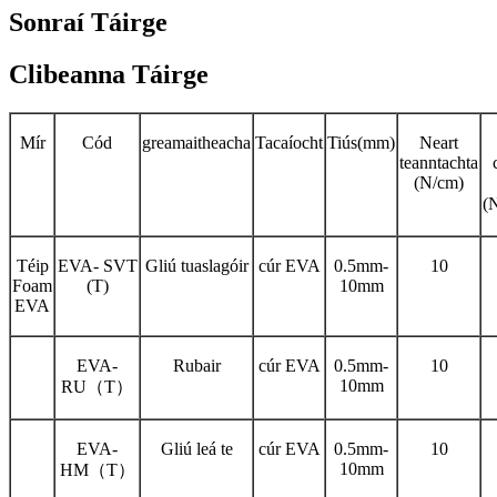
Sonraí Táirge
Clibeanna Táirge
Mír
Cód
greamaitheacha
Tacaíocht
Tiús(mm)
Neart
teanntachta
(N/cm)
(
Téip
EVA- SVT
Gliú tuaslagóir
cúr EVA
0.5mm-
10
Foam
(T)
10mm
EVA
EVA-
Rubair
cúr EVA
0.5mm-
10
10mm
RU（T）
EVA-
Gliú leá te
cúr EVA
0.5mm-
10
10mm
HM（T）