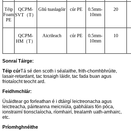
Téip
QCPM-
Gliú tuaslagóir
cúr PE
0.5mm-
20
Foam
10mm
SVT（T）
PE
QCPM-
Aicrileach
cúr PE
0.5mm-
10
10mm
HM（T）
Sonraí Táirge
:
Téip cúr
Tá sé den scoth i séalaithe, frith-chomhbhrúite,
lasair-retardant, tac tosaigh láidir, tac fada buan agus
friotaíocht teocht ard.
Feidhmchlár:
Úsáidtear go forleathan é i dtáirgí leictreonacha agus
leictreacha, páirteanna meicniúla, gabhálais fón póca,
ionstraimí tionsclaíocha, ríomhairí, trealamh uath-amhairc,
etc.
Príomhghnéithe