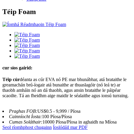
Téip Foam
cur síos gairid:
Téip cúr
déanta as cúr EVA nó PE mar bhunábhar, atá brataithe le
greamachán brú-íogair atá bunaithe ar thuaslagóir (nó leá te) ar
thaobh amháin nó an dá thaobh, agus ansin brataithe le páipéar
scaoilte. Tá an fheidhm aige maidir le séalaithe agus ionsú turraing.
Praghas FOB:
US$0.5 - 9,999 / Píosa
Cainníocht Íosta:
100 Píosa/Píosa
Cumas Soláthair:
10000 Píosa/Píosa in aghaidh na Míosa
Seol ríomhphost chugainn
Íoslódáil mar PDF