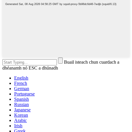
Buail isteach chun cuardach a
dhéanamh nó ESC a dhúnadh
English
French
German
Portuguese
Spanish
Russian
Japanese
Korean
Arabic
Irish
Greek