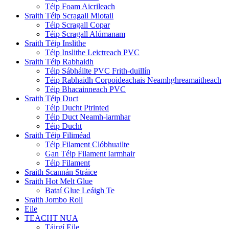
Téip Foam Aicrileach
Sraith Téip Scragall Miotail
Téip Scragall Copar
Téip Scragall Alúmanam
Sraith Téip Inslithe
Téip Inslithe Leictreach PVC
Sraith Téip Rabhaidh
Téip Sábháilte PVC Frith-duillín
Téip Rabhaidh Corpoideachais Neamhghreamaitheach
Téip Bhacainneach PVC
Sraith Téip Duct
Téip Ducht Ptrinted
Téip Duct Neamh-iarmhar
Téip Ducht
Sraith Téip Filiméad
Téip Filament Clóbhuailte
Gan Téip Filament Iarmhair
Téip Filament
Sraith Scannán Stráice
Sraith Hot Melt Glue
Bataí Glue Leáigh Te
Sraith Jombo Roll
Eile
TEACHT NUA
Táirgí Eile