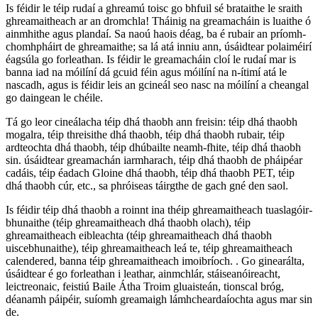
Is féidir le téip rudaí a ghreamú toisc go bhfuil sé brataithe le sraith
ghreamaitheach ar an dromchla! Tháinig na greamacháin is luaithe ó
ainmhithe agus plandaí. Sa naoú haois déag, ba é rubair an príomh-
chomhpháirt de ghreamaithe; sa lá atá inniu ann, úsáidtear polaiméirí
éagsúla go forleathan. Is féidir le greamacháin cloí le rudaí mar is
banna iad na móilíní dá gcuid féin agus móilíní na n-ítimí atá le
nascadh, agus is féidir leis an gcineál seo nasc na móilíní a cheangal
go daingean le chéile.
Tá go leor cineálacha téip dhá thaobh ann freisin: téip dhá thaobh
mogalra, téip threisithe dhá thaobh, téip dhá thaobh rubair, téip
ardteochta dhá thaobh, téip dhúbailte neamh-fhite, téip dhá thaobh
sin. úsáidtear greamachán iarmharach, téip dhá thaobh de pháipéar
cadáis, téip éadach Gloine dhá thaobh, téip dhá thaobh PET, téip
dhá thaobh cúr, etc., sa phróiseas táirgthe de gach gné den saol.
Is féidir téip dhá thaobh a roinnt ina théip ghreamaitheach tuaslagóir-
bhunaithe (téip ghreamaitheach dhá thaobh olach), téip
ghreamaitheach eibleachta (téip ghreamaitheach dhá thaobh
uiscebhunaithe), téip ghreamaitheach leá te, téip ghreamaitheach
calendered, banna téip ghreamaitheach imoibríoch. . Go ginearálta,
úsáidtear é go forleathan i leathar, ainmchlár, stáiseanóireacht,
leictreonaic, feistiú Baile Átha Troim gluaisteán, tionscal bróg,
déanamh páipéir, suíomh greamaigh lámhcheardaíochta agus mar sin
de.