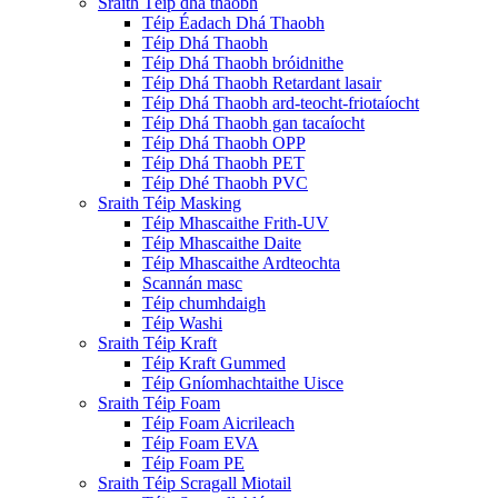
Sraith Téip dhá thaobh
Téip Éadach Dhá Thaobh
Téip Dhá Thaobh
Téip Dhá Thaobh bróidnithe
Téip Dhá Thaobh Retardant lasair
Téip Dhá Thaobh ard-teocht-friotaíocht
Téip Dhá Thaobh gan tacaíocht
Téip Dhá Thaobh OPP
Téip Dhá Thaobh PET
Téip Dhé Thaobh PVC
Sraith Téip Masking
Téip Mhascaithe Frith-UV
Téip Mhascaithe Daite
Téip Mhascaithe Ardteochta
Scannán masc
Téip chumhdaigh
Téip Washi
Sraith Téip Kraft
Téip Kraft Gummed
Téip Gníomhachtaithe Uisce
Sraith Téip Foam
Téip Foam Aicrileach
Téip Foam EVA
Téip Foam PE
Sraith Téip Scragall Miotail