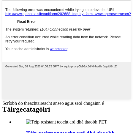
Scríobh do theachtaireacht anseo agus seol chugainn é
Táirge
catagóirí