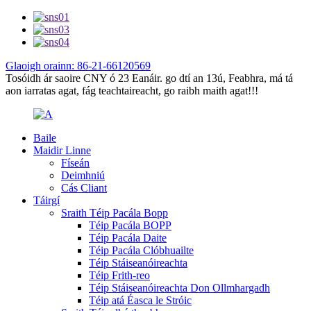
Glaoigh orainn: 86-21-66120569
Tosóidh ár saoire CNY ó 23 Eanáir. go dtí an 13ú, Feabhra, má tá
aon iarratas agat, fág teachtaireacht, go raibh maith agat!!!
Baile
Maidir Linne
Físeán
Deimhniú
Cás Cliant
Táirgí
Sraith Téip Pacála Bopp
Téip Pacála BOPP
Téip Pacála Daite
Téip Pacála Clóbhuailte
Téip Stáiseanóireachta
Téip Frith-reo
Téip Stáiseanóireachta Don Ollmhargadh
Téip atá Éasca le Stróic