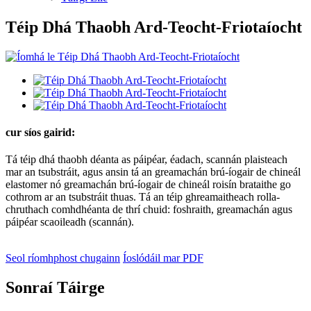
Téip Dhá Thaobh Ard-Teocht-Friotaíocht
cur síos gairid:
Tá téip dhá thaobh déanta as páipéar, éadach, scannán plaisteach
mar an tsubstráit, agus ansin tá an greamachán brú-íogair de chineál
elastomer nó greamachán brú-íogair de chineál roisín brataithe go
cothrom ar an tsubstráit thuas. Tá an téip ghreamaitheach rolla-
chruthach comhdhéanta de thrí chuid: foshraith, greamachán agus
páipéar scaoileadh (scannán).
Seol ríomhphost chugainn
Íoslódáil mar PDF
Sonraí Táirge