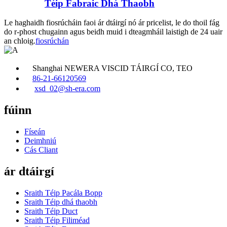
Téip Fabraic Dhá Thaobh
Le haghaidh fiosrúcháin faoi ár dtáirgí nó ár pricelist, le do thoil fág
do r-phost chugainn agus beidh muid i dteagmháil laistigh de 24 uair
an chloig.
fiosrúchán
Shanghai NEWERA VISCID TÁIRGÍ CO, TEO
86-21-66120569
xsd_02@sh-era.com
fúinn
Físeán
Deimhniú
Cás Cliant
ár dtáirgí
Sraith Téip Pacála Bopp
Sraith Téip dhá thaobh
Sraith Téip Duct
Sraith Téip Filiméad