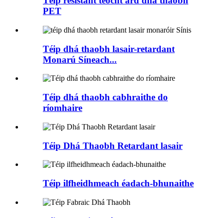
Téip resistant teocht ard dhá thaobh
PET
Téip dhá thaobh lasair-retardant
Monarú Síneach...
Téip dhá thaobh cabhraithe do
ríomhaire
Téip Dhá Thaobh Retardant lasair
Téip ilfheidhmeach éadach-bhunaithe