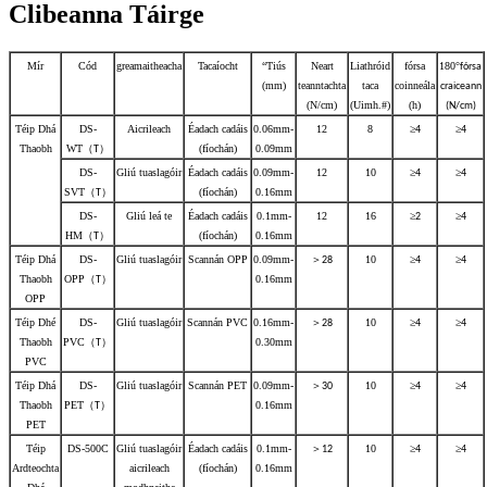
Clibeanna Táirge
Mír
Cód
greamaitheacha
Tacaíocht
“Tiús
Neart
Liathróid
fórsa
180
°
fórsa
(mm)
teanntachta
taca
coinneála
craiceann
(N/cm)
(Uimh.#)
(h)
(N/cm)
Téip Dhá
DS-
Aicrileach
Éadach cadáis
0.06mm-
12
8
≥
≥
4
4
Thaobh
WT
（
）
(fíochán)
0.09mm
T
DS-
Gliú tuaslagóir
Éadach cadáis
0.09mm-
12
10
≥
≥
4
4
SVT
（
）
(fíochán)
0.16mm
T
DS-
Gliú leá te
Éadach cadáis
0.1mm-
12
16
≥
≥
2
4
HM
（
）
(fíochán)
0.16mm
T
Téip Dhá
DS-
Gliú tuaslagóir
Scannán OPP
0.09mm-
＞
10
≥
≥
28
4
4
Thaobh
OPP
（
）
0.16mm
T
OPP
Téip Dhé
DS-
Gliú tuaslagóir
Scannán PVC
0.16mm-
＞
10
≥
≥
28
4
4
Thaobh
PVC
（
）
0.30mm
T
PVC
Téip Dhá
DS-
Gliú tuaslagóir
Scannán PET
0.09mm-
＞
10
≥
≥
30
4
4
Thaobh
PET
（
）
0.16mm
T
PET
Téip
DS-500C
Gliú tuaslagóir
Éadach cadáis
0.1mm-
＞
10
≥
≥
12
4
4
Ardteochta
aicrileach
(fíochán)
0.16mm