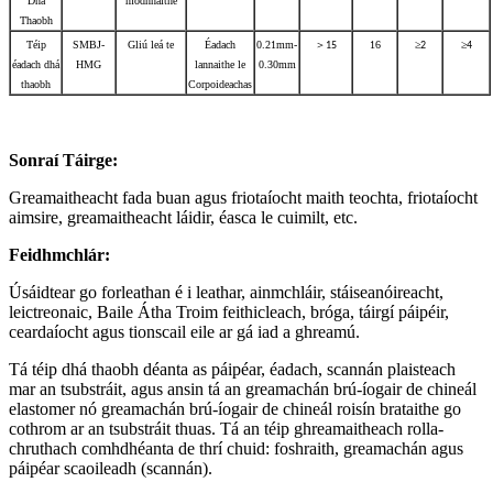
Dhá
modhnaithe
Thaobh
Téip
SMBJ-
Gliú leá te
Éadach
0.21mm-
＞
16
≥
≥
15
2
4
éadach dhá
HMG
lannaithe le
0.30mm
thaobh
Corpoideachas
Sonraí Táirge
:
Greamaitheacht fada buan agus friotaíocht maith teochta, friotaíocht
aimsire, greamaitheacht láidir, éasca le cuimilt, etc.
Feidhmchlár:
Úsáidtear go forleathan é i leathar, ainmchláir, stáiseanóireacht,
leictreonaic, Baile Átha Troim feithicleach, bróga, táirgí páipéir,
ceardaíocht agus tionscail eile ar gá iad a ghreamú.
Tá téip dhá thaobh déanta as páipéar, éadach, scannán plaisteach
mar an tsubstráit, agus ansin tá an greamachán brú-íogair de chineál
elastomer nó greamachán brú-íogair de chineál roisín brataithe go
cothrom ar an tsubstráit thuas. Tá an téip ghreamaitheach rolla-
chruthach comhdhéanta de thrí chuid: foshraith, greamachán agus
páipéar scaoileadh (scannán).