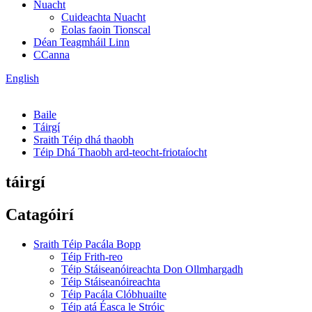
Nuacht
Cuideachta Nuacht
Eolas faoin Tionscal
Déan Teagmháil Linn
CCanna
English
Baile
Táirgí
Sraith Téip dhá thaobh
Téip Dhá Thaobh ard-teocht-friotaíocht
táirgí
Catagóirí
Sraith Téip Pacála Bopp
Téip Frith-reo
Téip Stáiseanóireachta Don Ollmhargadh
Téip Stáiseanóireachta
Téip Pacála Clóbhuailte
Téip atá Éasca le Stróic