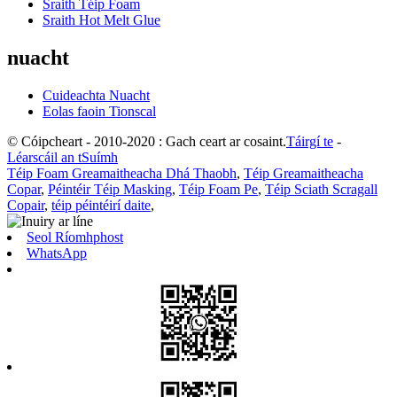
Sraith Téip Foam
Sraith Hot Melt Glue
nuacht
Cuideachta Nuacht
Eolas faoin Tionscal
© Cóipcheart - 2010-2020 : Gach ceart ar cosaint.
Táirgí te
-
Léarscáil an tSuímh
Téip Foam Greamaitheacha Dhá Thaobh
,
Téip Greamaitheacha
Copar
,
Péintéir Téip Masking
,
Téip Foam Pe
,
Téip Sciath Scragall
Copair
,
téip péintéirí daite
,
Seol Ríomhphost
WhatsApp