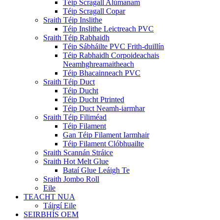
Téip Scragall Alúmanam
Téip Scragall Copar
Sraith Téip Inslithe
Téip Inslithe Leictreach PVC
Sraith Téip Rabhaidh
Téip Sábháilte PVC Frith-duillín
Téip Rabhaidh Corpoideachais
Neamhghreamaitheach
Téip Bhacainneach PVC
Sraith Téip Duct
Téip Ducht
Téip Ducht Ptrinted
Téip Duct Neamh-iarmhar
Sraith Téip Filiméad
Téip Filament
Gan Téip Filament Iarmhair
Téip Filament Clóbhuailte
Sraith Scannán Stráice
Sraith Hot Melt Glue
Bataí Glue Leáigh Te
Sraith Jombo Roll
Eile
TEACHT NUA
Táirgí Eile
SEIRBHÍS OEM