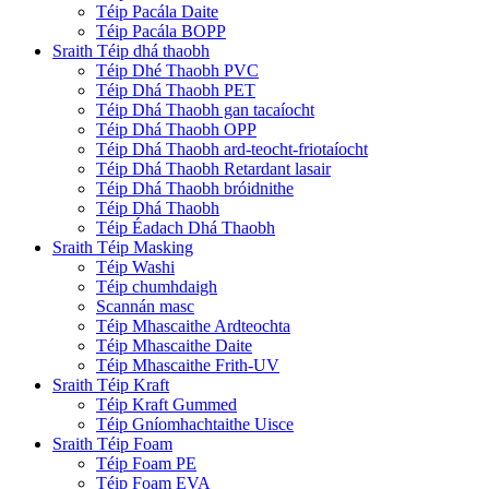
Téip Pacála Daite
Téip Pacála BOPP
Sraith Téip dhá thaobh
Téip Dhé Thaobh PVC
Téip Dhá Thaobh PET
Téip Dhá Thaobh gan tacaíocht
Téip Dhá Thaobh OPP
Téip Dhá Thaobh ard-teocht-friotaíocht
Téip Dhá Thaobh Retardant lasair
Téip Dhá Thaobh bróidnithe
Téip Dhá Thaobh
Téip Éadach Dhá Thaobh
Sraith Téip Masking
Téip Washi
Téip chumhdaigh
Scannán masc
Téip Mhascaithe Ardteochta
Téip Mhascaithe Daite
Téip Mhascaithe Frith-UV
Sraith Téip Kraft
Téip Kraft Gummed
Téip Gníomhachtaithe Uisce
Sraith Téip Foam
Téip Foam PE
Téip Foam EVA