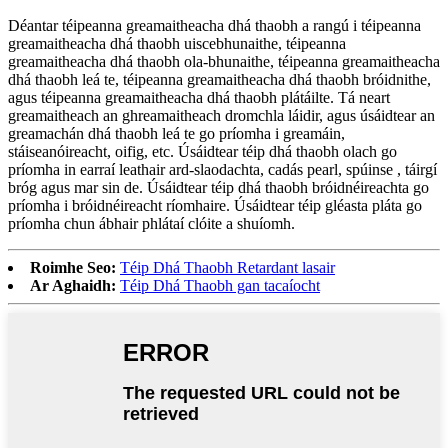
Déantar téipeanna greamaitheacha dhá thaobh a rangú i téipeanna
greamaitheacha dhá thaobh uiscebhunaithe, téipeanna
greamaitheacha dhá thaobh ola-bhunaithe, téipeanna greamaitheacha
dhá thaobh leá te, téipeanna greamaitheacha dhá thaobh bróidnithe,
agus téipeanna greamaitheacha dhá thaobh plátáilte. Tá neart
greamaitheach an ghreamaitheach dromchla láidir, agus úsáidtear an
greamachán dhá thaobh leá te go príomha i greamáin,
stáiseanóireacht, oifig, etc. Úsáidtear téip dhá thaobh olach go
príomha in earraí leathair ard-slaodachta, cadás pearl, spúinse , táirgí
bróg agus mar sin de. Úsáidtear téip dhá thaobh bróidnéireachta go
príomha i bróidnéireacht ríomhaire. Úsáidtear téip gléasta pláta go
príomha chun ábhair phlátaí clóite a shuíomh.
Roimhe Seo:
Téip Dhá Thaobh Retardant lasair
Ar Aghaidh:
Téip Dhá Thaobh gan tacaíocht