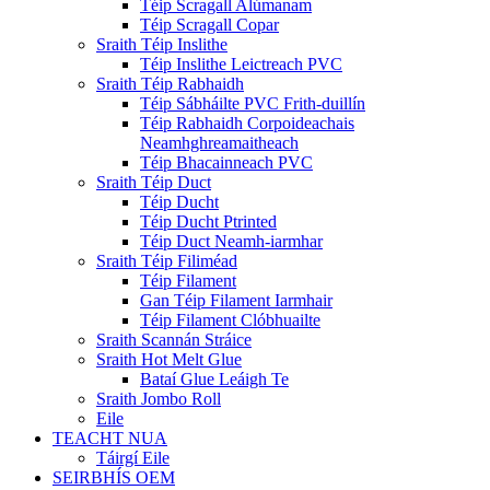
Téip Scragall Alúmanam
Téip Scragall Copar
Sraith Téip Inslithe
Téip Inslithe Leictreach PVC
Sraith Téip Rabhaidh
Téip Sábháilte PVC Frith-duillín
Téip Rabhaidh Corpoideachais
Neamhghreamaitheach
Téip Bhacainneach PVC
Sraith Téip Duct
Téip Ducht
Téip Ducht Ptrinted
Téip Duct Neamh-iarmhar
Sraith Téip Filiméad
Téip Filament
Gan Téip Filament Iarmhair
Téip Filament Clóbhuailte
Sraith Scannán Stráice
Sraith Hot Melt Glue
Bataí Glue Leáigh Te
Sraith Jombo Roll
Eile
TEACHT NUA
Táirgí Eile
SEIRBHÍS OEM