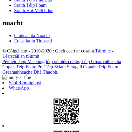
Sraith Téip Foam
Sraith Hot Melt Glue
nuacht
Cuideachta Nuacht
Eolas faoin Tionscal
© Cóipcheart - 2010-2020 : Gach ceart ar cosaint.
Táirgí te
-
Léarscáil an tSuímh
Péintéir Téip Masking
,
téip péintéirí daite
,
Téip Greamaitheacha
Copar
,
Téip Foam Pe
,
Téip Sciath Scragall Copair
,
Téip Foam
Greamaitheacha Dhá Thaobh
,
Seol Ríomhphost
WhatsApp