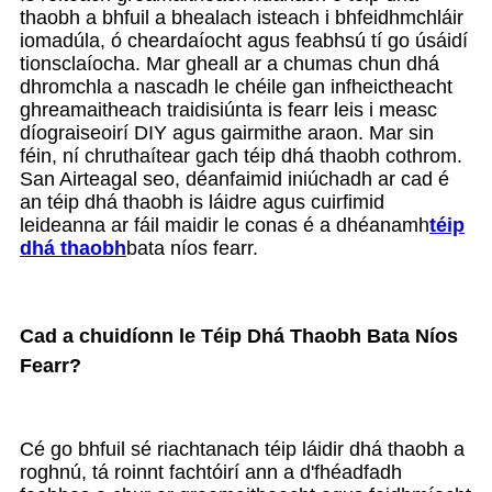
thaobh a bhfuil a bhealach isteach i bhfeidhmchláir
iomadúla, ó cheardaíocht agus feabhsú tí go úsáidí
tionsclaíocha. Mar gheall ar a chumas chun dhá
dhromchla a nascadh le chéile gan infheictheacht
ghreamaitheach traidisiúnta is fearr leis i measc
díograiseoirí DIY agus gairmithe araon. Mar sin
féin, ní chruthaítear gach téip dhá thaobh cothrom.
San Airteagal seo, déanfaimid iniúchadh ar cad é
an téip dhá thaobh is láidre agus cuirfimid
leideanna ar fáil maidir le conas é a dhéanamh
téip
dhá thaobh
bata níos fearr.
Cad a chuidíonn le Téip Dhá Thaobh Bata Níos
Fearr?
Cé go bhfuil sé riachtanach téip láidir dhá thaobh a
roghnú, tá roinnt fachtóirí ann a d'fhéadfadh