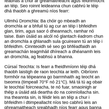
feabhas a chur ar greamaitheacht agus feidhmíocht
an téip. Seo roinnt leideanna chun cabhrú le téip
dhá thaobh a ghreamú níos fearr:
Ullmhú Dromchla: Ba chóir go mbeadh an
dromchla ar a bhfuil tú ag cur an téip i bhfeidhm
glan, tirim, agus saor ó dheannach, ramhar nó
taise. Bain úsáid as alcól nó glantach éadrom chun
an dromchla a ghlanadh sula gcuireann tú an téip i
bhfeidhm. Cinnteoidh sé seo go bhféadfaidh an
greamachán teagmháil dhíreach a dhéanamh leis
an dromchla, ag feabhsú a bhanna.
Cúrsaí Teochta: Is fearr a fheidhmíonn téip dhá
thaobh laistigh de raon teochta ar leith. Oibríonn
formhór na téipeanna go barrmhaith ag teocht an
tseomra (timpeall 70°F nó 21°C). Má tá tú ag obair
le teochtaí foircneacha, te nó fuar, smaoinigh ar
théip a úsáid atá deartha do na coinníollacha sin.
Ina theannta sin, is féidir leis an téip a chur i
bhfeidhm i dtimpeallacht níos teo cabhrú leis an
ghreamaitheach sreabhadh níos fearr agus banna