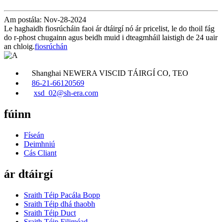
Am postála: Nov-28-2024
Le haghaidh fiosrúcháin faoi ár dtáirgí nó ár pricelist, le do thoil fág
do r-phost chugainn agus beidh muid i dteagmháil laistigh de 24 uair
an chloig.
fiosrúchán
Shanghai NEWERA VISCID TÁIRGÍ CO, TEO
86-21-66120569
xsd_02@sh-era.com
fúinn
Físeán
Deimhniú
Cás Cliant
ár dtáirgí
Sraith Téip Pacála Bopp
Sraith Téip dhá thaobh
Sraith Téip Duct
Sraith Téip Filiméad