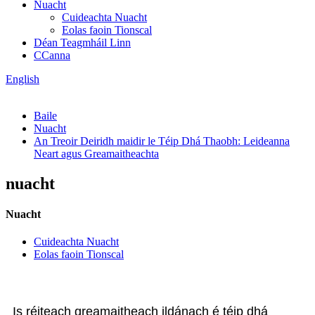
Nuacht
Cuideachta Nuacht
Eolas faoin Tionscal
Déan Teagmháil Linn
CCanna
English
Baile
Nuacht
An Treoir Deiridh maidir le Téip Dhá Thaobh: Leideanna
Neart agus Greamaitheachta
nuacht
Nuacht
Cuideachta Nuacht
Eolas faoin Tionscal
Is réiteach greamaitheach ildánach é téip dhá