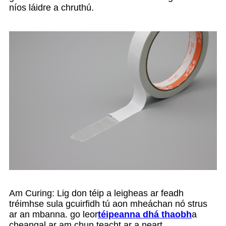
níos láidre a chruthú.
Am Curing: Lig don téip a leigheas ar feadh
tréimhse sula gcuirfidh tú aon mheáchan nó strus
ar an mbanna. go leor
téipeanna dhá thaobh
a
cheangal ar am chun teacht ar a neart