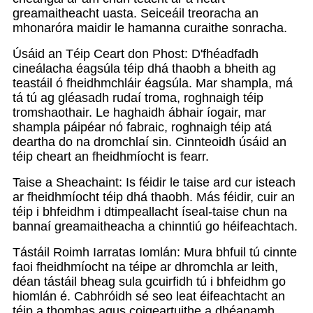
greamaitheacht uasta. Seiceáil treoracha an
mhonaróra maidir le hamanna curaithe sonracha.
Úsáid an Téip Ceart don Phost: D'fhéadfadh
cineálacha éagsúla téip dhá thaobh a bheith ag
teastáil ó fheidhmchláir éagsúla. Mar shampla, má
tá tú ag gléasadh rudaí troma, roghnaigh téip
tromshaothair. Le haghaidh ábhair íogair, mar
shampla páipéar nó fabraic, roghnaigh téip atá
deartha do na dromchlaí sin. Cinnteoidh úsáid an
téip cheart an fheidhmíocht is fearr.
Taise a Sheachaint: Is féidir le taise ard cur isteach
ar fheidhmíocht téip dhá thaobh. Más féidir, cuir an
téip i bhfeidhm i dtimpeallacht íseal-taise chun na
bannaí greamaitheacha a chinntiú go héifeachtach.
Tástáil Roimh Iarratas Iomlán: Mura bhfuil tú cinnte
faoi fheidhmíocht na téipe ar dhromchla ar leith,
déan tástáil bheag sula gcuirfidh tú i bhfeidhm go
hiomlán é. Cabhróidh sé seo leat éifeachtacht an
téip a thomhas agus coigeartuithe a dhéanamh