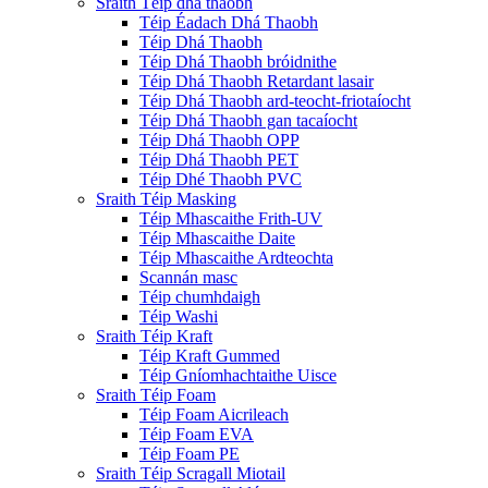
Sraith Téip dhá thaobh
Téip Éadach Dhá Thaobh
Téip Dhá Thaobh
Téip Dhá Thaobh bróidnithe
Téip Dhá Thaobh Retardant lasair
Téip Dhá Thaobh ard-teocht-friotaíocht
Téip Dhá Thaobh gan tacaíocht
Téip Dhá Thaobh OPP
Téip Dhá Thaobh PET
Téip Dhé Thaobh PVC
Sraith Téip Masking
Téip Mhascaithe Frith-UV
Téip Mhascaithe Daite
Téip Mhascaithe Ardteochta
Scannán masc
Téip chumhdaigh
Téip Washi
Sraith Téip Kraft
Téip Kraft Gummed
Téip Gníomhachtaithe Uisce
Sraith Téip Foam
Téip Foam Aicrileach
Téip Foam EVA
Téip Foam PE
Sraith Téip Scragall Miotail