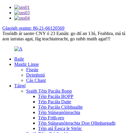
Glaoigh orainn: 86-21-66120569
Tosóidh ár saoire CNY ó 23 Eanáir. go dtí an 13ú, Feabhra, má tá
aon iarratas agat, fág teachtaireacht, go raibh maith agat!!!
Baile
Maidir Linne
Físeán
Deimhniú
Cás Cliant
Táirgí
Sraith Téip Pacála Bopp
Téip Pacála BOPP
Téip Pacála Daite
Téip Pacála Clóbhuailte
Téip Stáiseanóireachta
Téip Frith-reo
Téip Stáiseanóireachta Don Ollmhargadh
Téip atá Éasca le Stróic