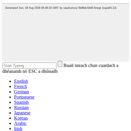
Buail isteach chun cuardach a
dhéanamh nó ESC a dhúnadh
English
French
German
Portuguese
Spanish
Russian
Japanese
Korean
Arabic
Irish