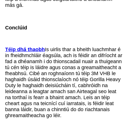
más gá.
Conclúid
Téip dhá thaobh
Is uirlis thar a bheith luachmhar é
in fheidhmchláir éagsúla, ach is féidir an difríocht ar
fad a dhéanamh i do thionscadail nuair a thuigeann
tú cén téip is láidre agus conas a greamaitheacht a
fheabhsú. Cibé an roghnaíonn tú téip 3M VHB le
haghaidh úsáid thionsclaíoch nó téip Gorilla Heavy
Duty le haghaidh deisiúcháin tí, cabhróidh na
leideanna a leagtar amach san Airteagal seo leat
na torthaí is fearr a bhaint amach. Leis an téip
cheart agus na teicnící cuí iarratais, is féidir leat
banna láidir, buan a chinntiú do do riachtanais
ghreamaitheacha go léir.