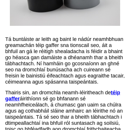
Tá buntáiste ar leith ag baint le nádúr neamhbhuan
greamachán téip gaffer sna tionscail seo, áit a
bhfuil an gá le réitigh shealadacha is féidir a bhaint
go héasca gan damáiste a dhéanamh thar a bheith
tábhachtach. Ní hamháin go gcosnaíonn an ghné
seo na dromchlaí bunúsacha ach cuireann sé
freisin le bainistiú éifeachtach agus eagraithe tacair,
céimeanna agus spásanna taispeántais.
Thairis sin, an dromchla neamh-léiritheach de
téip
gaffer
áirithíonn sé go bhfanann sé
neamhfheiceálach, á chumasc gan uaim sa chúlra
agus ag cothabháil sláine amhairc an léirithe nó an
taispeántais. Tá sé seo thar a bheith tábhachtach i
dtimpeallachtaí ina bhfuil ról suntasach ag soilsiú,
toisc go bhféadfadh aon dromchlaí frithchaiteacha