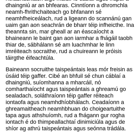
dhaingniú ar an bhfearas. Cinntíonn a dhromchla
neamh-fhrithchaiteach go bhfanann sé
neamhfheiceálach, rud a ligeann do scannánú gan
uaim gan aon seachrán de bharr téip infheicthe. Ina
theannta sin, mar gheall ar an éascaíocht a
bhaineann le baint gan aon iarmhar a fhágáil taobh
thiar de, sábhálann sé am luachmhar le linn
imréiteach socraithe, rud a chuireann le próisis
táirgthe éifeachtúla.
Baineann socruithe taispeántais leas mór freisin as
úsáid téip gaffer. Cibé an bhfuil sé chun cáblaí a
dhaingniú, suíomhanna a mharcáil, nó
comharthaíocht agus taispeántais a ghreamú go
sealadach, soláthraíonn téip gaffer réiteach
iontaofa agus neamhdhíobhálach. Ceadaíonn a
ghreamaitheach neamhbhuan do choigeartuithe
tapa agus athshuíomh, rud a fhágann gur rogha
iontach é do thimpeallachtaí dinimiciúla agus de
shíor ag athrú taispeántais agus seónna trádála.