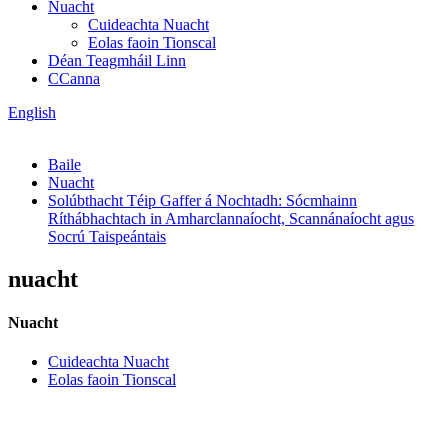
Nuacht
Cuideachta Nuacht
Eolas faoin Tionscal
Déan Teagmháil Linn
CCanna
English
Baile
Nuacht
Solúbthacht Téip Gaffer á Nochtadh: Sócmhainn
Ríthábhachtach in Amharclannaíocht, Scannánaíocht agus
Socrú Taispeántais
nuacht
Nuacht
Cuideachta Nuacht
Eolas faoin Tionscal