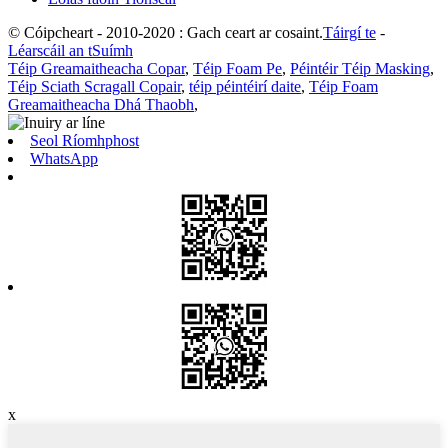
© Cóipcheart - 2010-2020 : Gach ceart ar cosaint.
Táirgí te
-
Léarscáil an tSuímh
Téip Greamaitheacha Copar
,
Téip Foam Pe
,
Péintéir Téip Masking
,
Téip Sciath Scragall Copair
,
téip péintéirí daite
,
Téip Foam
Greamaitheacha Dhá Thaobh
,
Seol Ríomhphost
WhatsApp
x