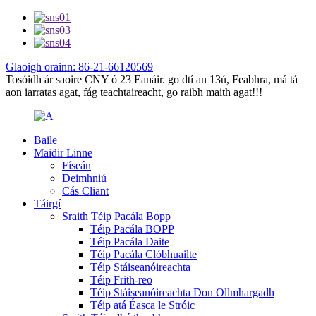
Glaoigh orainn: 86-21-66120569
Tosóidh ár saoire CNY ó 23 Eanáir. go dtí an 13ú, Feabhra, má tá
aon iarratas agat, fág teachtaireacht, go raibh maith agat!!!
Baile
Maidir Linne
Físeán
Deimhniú
Cás Cliant
Táirgí
Sraith Téip Pacála Bopp
Téip Pacála BOPP
Téip Pacála Daite
Téip Pacála Clóbhuailte
Téip Stáiseanóireachta
Téip Frith-reo
Téip Stáiseanóireachta Don Ollmhargadh
Téip atá Éasca le Stróic