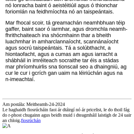
nó lonracha baint ó aeistéitiúil agus ó thionchar
foriomlán na feidhmíochta nó an taispeántais.
Mar fhocal scoir, tá greamachán neamhbhuan téip
gaffer, baint saor ó iarmhar, agus dromchla neamh-
fhrithchaiteach ina shócmhainn thar a bheith
luachmhar in amharclannaíocht, scannánaíocht
agus socrú taispeántais. Tá a solúbthacht, a
hiontaofacht, agus a cumas am agus iarracht a
shábháil in imréiteach socraithe tar éis a stádas
mar phríomhuirlis sna tionscail seo a dhaingniú, ag
cur le cur i gcrích gan uaim na léiriúchán agus na
n-imeachtaí.
Am postála: Meitheamh-24-2024
Le haghaidh fiosrúcháin faoi ár dtáirgí nó ár pricelist, le do thoil fág
do r-phost chugainn agus beidh muid i dteagmháil laistigh de 24 uair
an chloig.
fiosrúchán