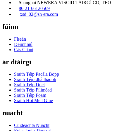
Shanghai NEWERA VISCID TÁIRGÍ CO, TEO
86-21-66120569
xsd_02@sh-era.com
fúinn
Físeán
Deimhniú
Cás Cliant
ár dtáirgí
Sraith Téip Pacála Bopp
Sraith Téip dhá thaobh
Sraith Téip Duct
Sraith Téip Filiméad
Sraith Téip Foam
Sraith Hot Melt Glue
nuacht
Cuideachta Nuacht
Eolas faoin Tionscal