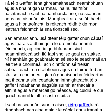
Tá téip Gaffer, lena ghreamaitheach neamhbhuan
agus a bhaint gan iarmhar, ina huirlis fhíor-
riachtanach i saol na hamharclainne, na scannán
agus na taispeántais. Mar gheall ar a solúbthacht
agus a hiontaofacht, is réiteach réidh é do raon
leathan feidhmchlár sna tionscail seo.
San amharclann, úsáidtear téip gaffer chun cáblaí
agus fearais a dhaingniú le dromchla neamh-
léiritheach, ag cinntiú go bhfanann siad
neamhfheiceálach fiú faoi shoilse geal an stáitse.
Ní hamháin go gcabhraíonn sé seo le seachmall an
léirithe a choinneáil ach cinntíonn sé freisin
sábháilteacht na dtaibheoirí agus na foirne tríd an
stáitse a choinneáil glan ó ghuaiseacha féideartha.
Ina theannta sin, ceadaíonn infhaighteacht téip
gaffer i ndathanna éagsúla suímh ar thacair a
aithint agus a mharcáil go héasca, ag cuidiú le cur i
gcrích rianúil léirithe casta stáitse.
I saol na scannán saor in aisce,.
téip gaffer
tá ról
ríthábhachtach aige maidir le cáblaí agus frapaí a