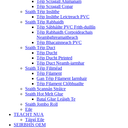
Téip Scragall Alúmanam
Téip Scragall Copar
Sraith Téip Inslithe
Téip Inslithe Leictreach PVC
Sraith Téip Rabhaidh
Téip Sábháilte PVC Frith-duillín
Téip Rabhaidh Corpoideachais
Neamhghreamaitheach
Téip Bhacainneach PVC
Sraith Téip Duct
Téip Ducht
Téip Ducht Ptrinted
Téip Duct Neamh-iarmhar
Sraith Téip Filiméad
Téip Filament
Gan Téip Filament Iarmhair
Téip Filament Clóbhuailte
Sraith Scannán Stráice
Sraith Hot Melt Glue
Bataí Glue Leáigh Te
Sraith Jombo Roll
Eile
TEACHT NUA
Táirgí Eile
SEIRBHÍS OEM