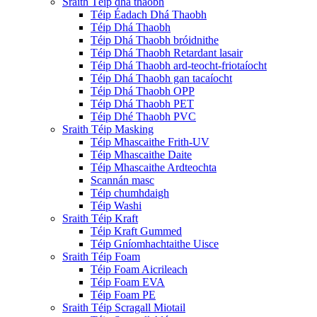
Sraith Téip dhá thaobh
Téip Éadach Dhá Thaobh
Téip Dhá Thaobh
Téip Dhá Thaobh bróidnithe
Téip Dhá Thaobh Retardant lasair
Téip Dhá Thaobh ard-teocht-friotaíocht
Téip Dhá Thaobh gan tacaíocht
Téip Dhá Thaobh OPP
Téip Dhá Thaobh PET
Téip Dhé Thaobh PVC
Sraith Téip Masking
Téip Mhascaithe Frith-UV
Téip Mhascaithe Daite
Téip Mhascaithe Ardteochta
Scannán masc
Téip chumhdaigh
Téip Washi
Sraith Téip Kraft
Téip Kraft Gummed
Téip Gníomhachtaithe Uisce
Sraith Téip Foam
Téip Foam Aicrileach
Téip Foam EVA
Téip Foam PE
Sraith Téip Scragall Miotail