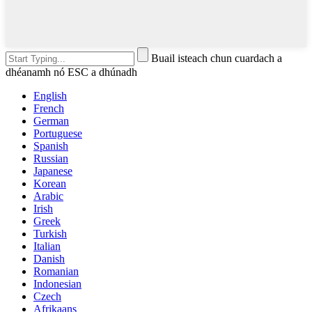
Buail isteach chun cuardach a
dhéanamh nó ESC a dhúnadh
English
French
German
Portuguese
Spanish
Russian
Japanese
Korean
Arabic
Irish
Greek
Turkish
Italian
Danish
Romanian
Indonesian
Czech
Afrikaans