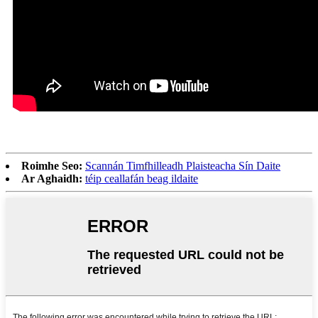
Roimhe Seo:
Scannán Timfhilleadh Plaisteacha Sín Daite
Ar Aghaidh:
téip ceallafán beag ildaite