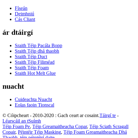
Físeán
Deimhniú
Cás Cliant
ár dtáirgí
Sraith Téip Pacála Bopp
Sraith Téip dhá thaobh
Sraith Téip Duct
Sraith Téip Filiméad
Sraith Téip Foam
Sraith Hot Melt Glue
nuacht
Cuideachta Nuacht
Eolas faoin Tionscal
© Cóipcheart - 2010-2020 : Gach ceart ar cosaint.
Táirgí te
-
Léarscáil an tSuímh
Téip Foam Pe
,
Téip Greamaitheacha Copar
,
Téip Sciath Scragall
Copair
,
Péintéir Téip Masking
,
Téip Foam Greamaitheacha Dhá
Thaobh
,
téip péintéirí daite
,