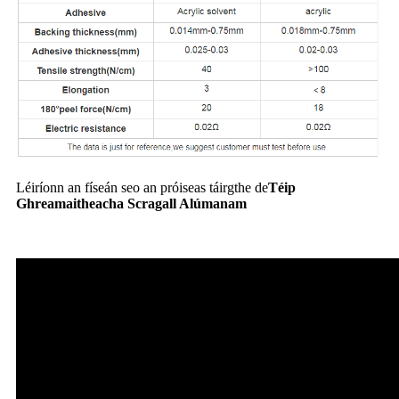
Léiríonn an físeán seo an próiseas táirgthe de
Téip
Ghreamaitheacha Scragall Alúmanam