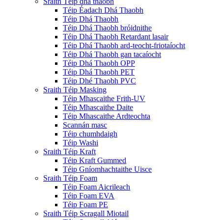
Sraith Téip dhá thaobh
Téip Éadach Dhá Thaobh
Téip Dhá Thaobh
Téip Dhá Thaobh bróidnithe
Téip Dhá Thaobh Retardant lasair
Téip Dhá Thaobh ard-teocht-friotaíocht
Téip Dhá Thaobh gan tacaíocht
Téip Dhá Thaobh OPP
Téip Dhá Thaobh PET
Téip Dhé Thaobh PVC
Sraith Téip Masking
Téip Mhascaithe Frith-UV
Téip Mhascaithe Daite
Téip Mhascaithe Ardteochta
Scannán masc
Téip chumhdaigh
Téip Washi
Sraith Téip Kraft
Téip Kraft Gummed
Téip Gníomhachtaithe Uisce
Sraith Téip Foam
Téip Foam Aicrileach
Téip Foam EVA
Téip Foam PE
Sraith Téip Scragall Miotail