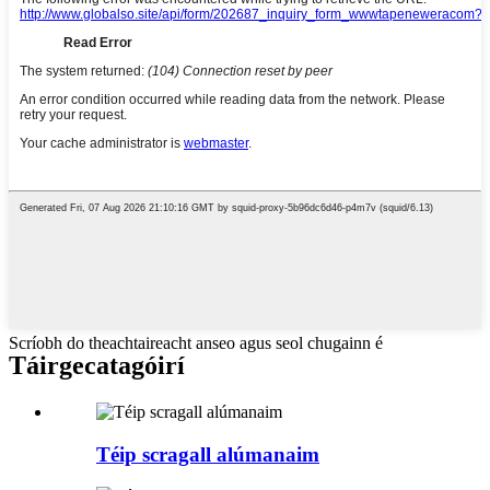
Scríobh do theachtaireacht anseo agus seol chugainn é
Táirge
catagóirí
Téip scragall alúmanaim