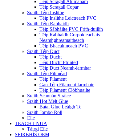
Téip Scragall Alúmanam
Téip Scragall Copar
Sraith Téip Inslithe
Téip Inslithe Leictreach PVC
Sraith Téip Rabhaidh
Téip Sábháilte PVC Frith-duillín
Téip Rabhaidh Corpoideachais
Neamhghreamaitheach
Téip Bhacainneach PVC
Sraith Téip Duct
Téip Ducht
Téip Ducht Ptrinted
Téip Duct Neamh-iarmhar
Sraith Téip Filiméad
Téip Filament
Gan Téip Filament Iarmhair
Téip Filament Clóbhuailte
Sraith Scannán Stráice
Sraith Hot Melt Glue
Bataí Glue Leáigh Te
Sraith Jombo Roll
Eile
TEACHT NUA
Táirgí Eile
SEIRBHÍS OEM