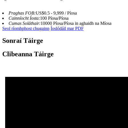
Praghas FOB:
US$0.5 - 9,999 / Píosa
Cainníocht Íosta:
100 Píosa/Píosa
Cumas Soláthair:
10000 Píosa/Píosa in aghaidh na Míosa
Seol ríomhphost chugainn
Íoslódáil mar PDF
Sonraí Táirge
Clibeanna Táirge