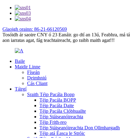
Glaoigh orainn: 86-21-66120569
Tosóidh ár saoire CNY ó 23 Eanáir. go dtí an 13ú, Feabhra, má tá
aon iarratas agat, fág teachtaireacht, go raibh maith agat!!!
Baile
Maidir Linne
Físeán
Deimhniú
Cás Cliant
Táirgí
Sraith Téip Pacála Bopp
Téip Pacála BOPP
Téip Pacála Daite
Téip Pacála Clóbhuailte
Téip Stáiseanóireachta
Téip Frith-reo
Téip Stáiseanóireachta Don Ollmhargadh
Téip atá Éasca le Stróic