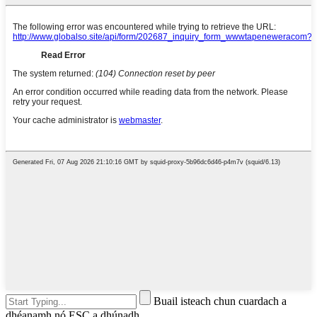
Buail isteach chun cuardach a
dhéanamh nó ESC a dhúnadh