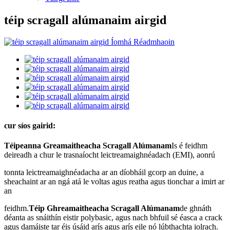
téip scragall alúmanaim airgid
cur síos gairid:
Téipeanna Greamaitheacha Scragall Alúmanam
Is é feidhm
deireadh a chur le trasnaíocht leictreamaighnéadach (EMI), aonrú
tonnta leictreamaighnéadacha ar an díobháil gcorp an duine, a
sheachaint ar an ngá atá le voltas agus reatha agus tionchar a imirt ar
an
feidhm.
Téip Ghreamaitheacha Scragall Alúmanam
de ghnáth
déanta as snáithín eistir polybasic, agus nach bhfuil sé éasca a crack
agus damáiste tar éis úsáid arís agus arís eile nó lúbthachta iolrach.