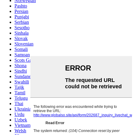
Norwegian
Pashto
Persian
Punjabi
Serbian
Sesotho
Sinhala
Slovak
Slovenian
Somali
Samoan
Scots Gaelic
Shona
Sindhi
Sundanese
Swahili
Tajik
Tamil
Telugu
Thai
Ukrainian
Urdu
Uzbek
Vietnamese
Welsh