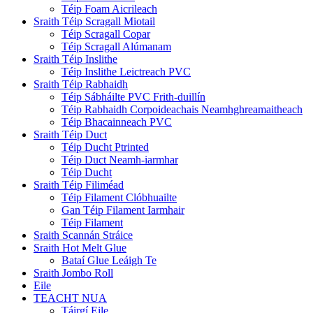
Téip Foam Aicrileach
Sraith Téip Scragall Miotail
Téip Scragall Copar
Téip Scragall Alúmanam
Sraith Téip Inslithe
Téip Inslithe Leictreach PVC
Sraith Téip Rabhaidh
Téip Sábháilte PVC Frith-duillín
Téip Rabhaidh Corpoideachais Neamhghreamaitheach
Téip Bhacainneach PVC
Sraith Téip Duct
Téip Ducht Ptrinted
Téip Duct Neamh-iarmhar
Téip Ducht
Sraith Téip Filiméad
Téip Filament Clóbhuailte
Gan Téip Filament Iarmhair
Téip Filament
Sraith Scannán Stráice
Sraith Hot Melt Glue
Bataí Glue Leáigh Te
Sraith Jombo Roll
Eile
TEACHT NUA
Táirgí Eile