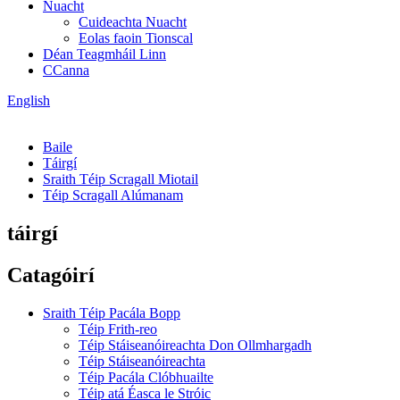
Nuacht
Cuideachta Nuacht
Eolas faoin Tionscal
Déan Teagmháil Linn
CCanna
English
Baile
Táirgí
Sraith Téip Scragall Miotail
Téip Scragall Alúmanam
táirgí
Catagóirí
Sraith Téip Pacála Bopp
Téip Frith-reo
Téip Stáiseanóireachta Don Ollmhargadh
Téip Stáiseanóireachta
Téip Pacála Clóbhuailte
Téip atá Éasca le Stróic