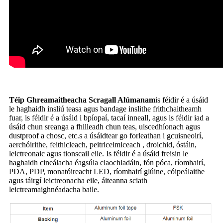
Téip Ghreamaitheacha Scragall Alúmanam
is féidir é a úsáid
le haghaidh insliú teasa agus bandage inslithe frithchaitheamh
fuar, is féidir é a úsáid i bpíopaí, tacaí inneall, agus is féidir iad a
úsáid chun sreanga a fhilleadh chun teas, uiscedhíonach agus
dustproof a chosc, etc.s a úsáidtear go forleathan i gcuisneoirí,
aerchóirithe, feithicleach, peitriceimiceach , droichid, óstáin,
leictreonaic agus tionscail eile. Is féidir é a úsáid freisin le
haghaidh cineálacha éagsúla claochladáin, fón póca, ríomhairí,
PDA, PDP, monatóireacht LED, ríomhairí glúine, cóipeálaithe
agus táirgí leictreonacha eile, áiteanna sciath
leictreamaighnéadacha baile.