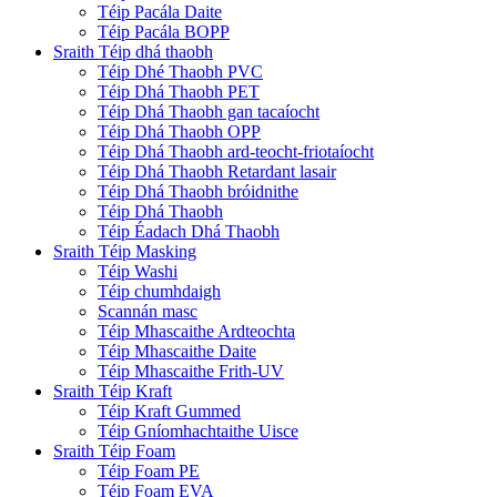
Téip Pacála Daite
Téip Pacála BOPP
Sraith Téip dhá thaobh
Téip Dhé Thaobh PVC
Téip Dhá Thaobh PET
Téip Dhá Thaobh gan tacaíocht
Téip Dhá Thaobh OPP
Téip Dhá Thaobh ard-teocht-friotaíocht
Téip Dhá Thaobh Retardant lasair
Téip Dhá Thaobh bróidnithe
Téip Dhá Thaobh
Téip Éadach Dhá Thaobh
Sraith Téip Masking
Téip Washi
Téip chumhdaigh
Scannán masc
Téip Mhascaithe Ardteochta
Téip Mhascaithe Daite
Téip Mhascaithe Frith-UV
Sraith Téip Kraft
Téip Kraft Gummed
Téip Gníomhachtaithe Uisce
Sraith Téip Foam
Téip Foam PE
Téip Foam EVA