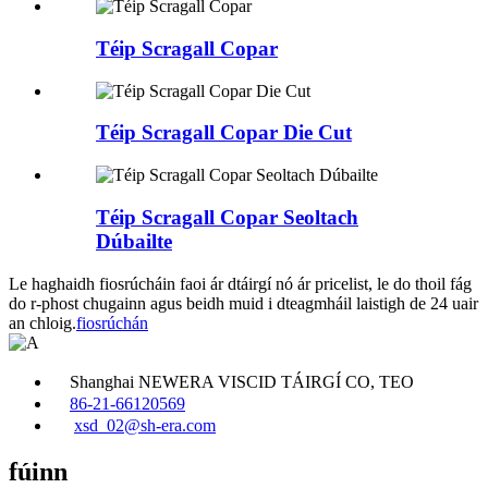
Téip Scragall Copar
Téip Scragall Copar Die Cut
Téip Scragall Copar Seoltach
Dúbailte
Le haghaidh fiosrúcháin faoi ár dtáirgí nó ár pricelist, le do thoil fág
do r-phost chugainn agus beidh muid i dteagmháil laistigh de 24 uair
an chloig.
fiosrúchán
Shanghai NEWERA VISCID TÁIRGÍ CO, TEO
86-21-66120569
xsd_02@sh-era.com
fúinn