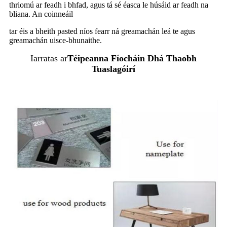
thriomú ar feadh i bhfad, agus tá sé éasca le húsáid ar feadh na
bliana. An coinneáil
tar éis a bheith pasted níos fearr ná greamachán leá te agus
greamachán uisce-bhunaithe.
Iarratas ar
Téipeanna Fíocháin Dhá Thaobh
Tuaslagóirí