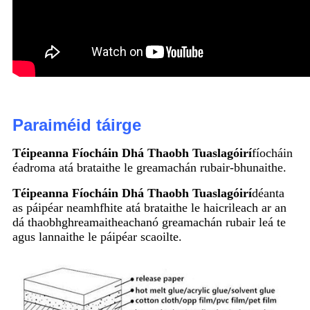
Paraiméid táirge
Téipeanna Fíocháin Dhá Thaobh Tuaslagóirí
fíocháin
éadroma atá brataithe le greamachán rubair-bhunaithe.
Téipeanna Fíocháin Dhá Thaobh Tuaslagóirí
déanta
as páipéar neamhfhite atá brataithe le haicrileach ar an
dá thaobh
ghreamaitheacha
nó greamachán rubair leá te
agus lannaithe le páipéar scaoilte.