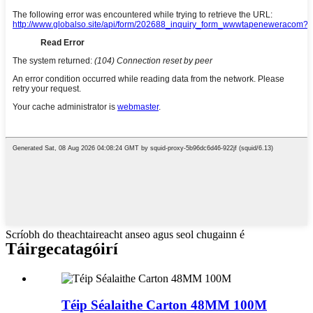
Scríobh do theachtaireacht anseo agus seol chugainn é
Táirge
catagóirí
Téip Séalaithe Carton 48MM 100M