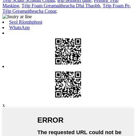
Téip Sciath Scragall Copair
,
téip péintéirí daite
,
Péintéir Téip
Masking
,
Téip Foam Greamaitheacha Dhá Thaobh
,
Téip Foam Pe
,
Téip Greamaitheacha Copar
,
Seol Ríomhphost
WhatsApp
x