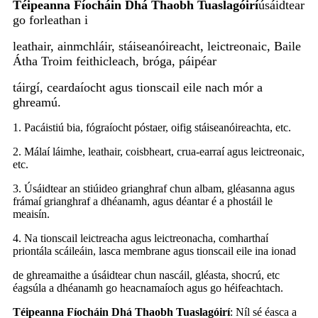
Téipeanna Fíocháin Dhá Thaobh Tuaslagóirí
úsáidtear
go forleathan i
leathair, ainmchláir, stáiseanóireacht, leictreonaic, Baile
Átha Troim feithicleach, bróga, páipéar
táirgí, ceardaíocht agus tionscail eile nach mór a
ghreamú.
1. Pacáistiú bia, fógraíocht póstaer, oifig stáiseanóireachta, etc.
2. Málaí láimhe, leathair, coisbheart, crua-earraí agus leictreonaic,
etc.
3. Úsáidtear an stiúideo grianghraf chun albam, gléasanna agus
frámaí grianghraf a dhéanamh, agus déantar é a phostáil le
meaisín.
4. Na tionscail leictreacha agus leictreonacha, comharthaí
priontála scáileáin, lasca membrane agus tionscail eile ina ionad
de ghreamaithe a úsáidtear chun nascáil, gléasta, shocrú, etc
éagsúla a dhéanamh go heacnamaíoch agus go héifeachtach.
Téipeanna Fíocháin Dhá Thaobh Tuaslagóirí
: Níl sé éasca a