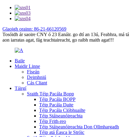
Glaoigh orainn: 86-21-66120569
Tosóidh ár saoire CNY ó 23 Eanáir. go dtí an 13ú, Feabhra, má tá
aon iarratas agat, fág teachtaireacht, go raibh maith agat!!!
Baile
Maidir Linne
Físeán
Deimhniú
Cás Cliant
Táirgí
Sraith Téip Pacála Bopp
Téip Pacála BOPP
Téip Pacála Daite
Téip Pacála Clóbhuailte
Téip Stáiseanóireachta
Téip Frith-reo
Téip Stáiseanóireachta Don Ollmhargadh
Téip atá Éasca le Stróic