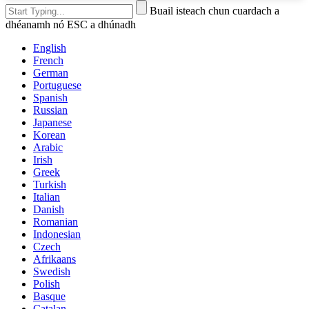
Buail isteach chun cuardach a
dhéanamh nó ESC a dhúnadh
English
French
German
Portuguese
Spanish
Russian
Japanese
Korean
Arabic
Irish
Greek
Turkish
Italian
Danish
Romanian
Indonesian
Czech
Afrikaans
Swedish
Polish
Basque
Catalan