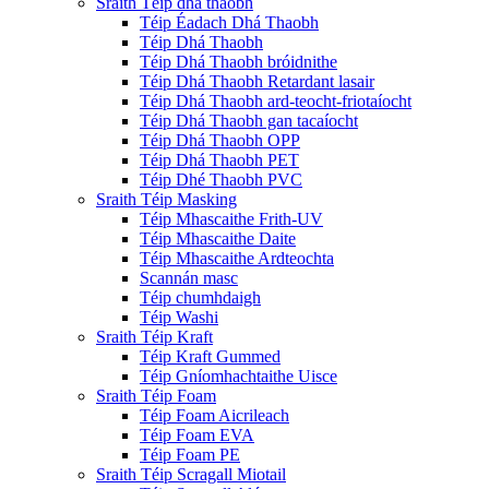
Sraith Téip dhá thaobh
Téip Éadach Dhá Thaobh
Téip Dhá Thaobh
Téip Dhá Thaobh bróidnithe
Téip Dhá Thaobh Retardant lasair
Téip Dhá Thaobh ard-teocht-friotaíocht
Téip Dhá Thaobh gan tacaíocht
Téip Dhá Thaobh OPP
Téip Dhá Thaobh PET
Téip Dhé Thaobh PVC
Sraith Téip Masking
Téip Mhascaithe Frith-UV
Téip Mhascaithe Daite
Téip Mhascaithe Ardteochta
Scannán masc
Téip chumhdaigh
Téip Washi
Sraith Téip Kraft
Téip Kraft Gummed
Téip Gníomhachtaithe Uisce
Sraith Téip Foam
Téip Foam Aicrileach
Téip Foam EVA
Téip Foam PE
Sraith Téip Scragall Miotail