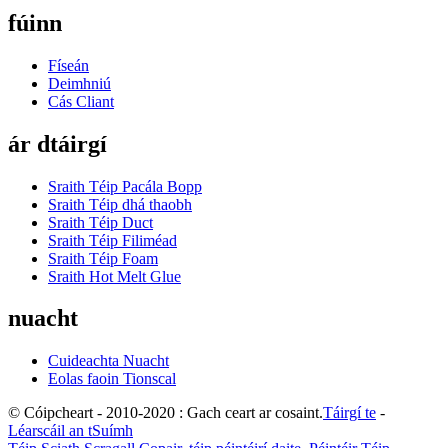
fúinn
Físeán
Deimhniú
Cás Cliant
ár dtáirgí
Sraith Téip Pacála Bopp
Sraith Téip dhá thaobh
Sraith Téip Duct
Sraith Téip Filiméad
Sraith Téip Foam
Sraith Hot Melt Glue
nuacht
Cuideachta Nuacht
Eolas faoin Tionscal
© Cóipcheart - 2010-2020 : Gach ceart ar cosaint.
Táirgí te
-
Léarscáil an tSuímh