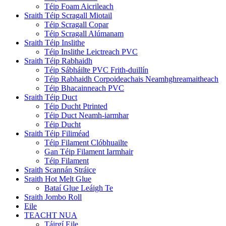
Téip Foam Aicrileach
Sraith Téip Scragall Miotail
Téip Scragall Copar
Téip Scragall Alúmanam
Sraith Téip Inslithe
Téip Inslithe Leictreach PVC
Sraith Téip Rabhaidh
Téip Sábháilte PVC Frith-duillín
Téip Rabhaidh Corpoideachais Neamhghreamaitheach
Téip Bhacainneach PVC
Sraith Téip Duct
Téip Ducht Ptrinted
Téip Duct Neamh-iarmhar
Téip Ducht
Sraith Téip Filiméad
Téip Filament Clóbhuailte
Gan Téip Filament Iarmhair
Téip Filament
Sraith Scannán Stráice
Sraith Hot Melt Glue
Bataí Glue Leáigh Te
Sraith Jombo Roll
Eile
TEACHT NUA
Táirgí Eile