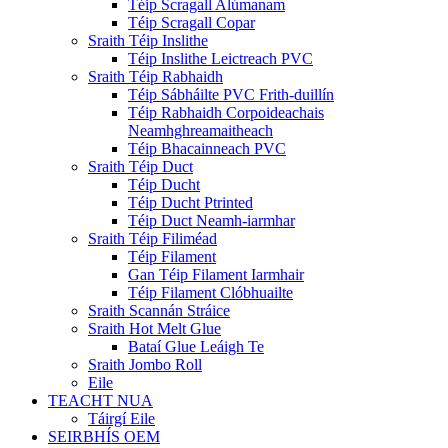
Téip Scragall Alúmanam
Téip Scragall Copar
Sraith Téip Inslithe
Téip Inslithe Leictreach PVC
Sraith Téip Rabhaidh
Téip Sábháilte PVC Frith-duillín
Téip Rabhaidh Corpoideachais
Neamhghreamaitheach
Téip Bhacainneach PVC
Sraith Téip Duct
Téip Ducht
Téip Ducht Ptrinted
Téip Duct Neamh-iarmhar
Sraith Téip Filiméad
Téip Filament
Gan Téip Filament Iarmhair
Téip Filament Clóbhuailte
Sraith Scannán Stráice
Sraith Hot Melt Glue
Bataí Glue Leáigh Te
Sraith Jombo Roll
Eile
TEACHT NUA
Táirgí Eile
SEIRBHÍS OEM