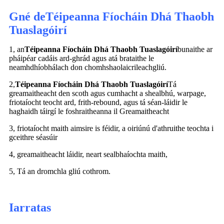
Gné de
Téipeanna Fíocháin Dhá Thaobh
Tuaslagóirí
1, an
Téipeanna Fíocháin Dhá Thaobh Tuaslagóirí
bunaithe ar
pháipéar cadáis ard-ghrád agus atá brataithe le
neamhdhíobhálach don chomhshaol
aicrileach
gliú.
2,
Téipeanna Fíocháin Dhá Thaobh Tuaslagóirí
Tá
greamaitheacht den scoth agus cumhacht a shealbhú, warpage,
friotaíocht teocht ard, frith-rebound, agus tá sé
an-láidir le
haghaidh táirgí le foshraitheanna il Greamaitheacht
3, friotaíocht maith aimsire is féidir, a oiriúnú d'athruithe teochta i
gceithre séasúir
4, greamaitheacht láidir, neart sealbhaíochta maith,
5, Tá an dromchla gliú cothrom.
Iarratas