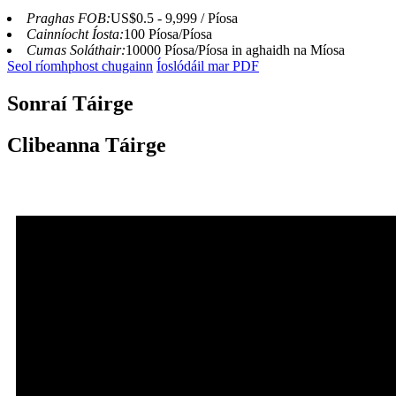
Praghas FOB:
US$0.5 - 9,999 / Píosa
Cainníocht Íosta:
100 Píosa/Píosa
Cumas Soláthair:
10000 Píosa/Píosa in aghaidh na Míosa
Seol ríomhphost chugainn
Íoslódáil mar PDF
Sonraí Táirge
Clibeanna Táirge