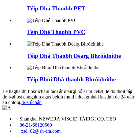
Téip Dhá Thaobh PET
Téip Dhé Thaobh PVC
Téip Dhá Thaobh Dearg Bhróidnithe
Téip Bhuí Dhá thaobh Bhróidnithe
Le haghaidh fiosrúcháin faoi ár dtáirgí nó ár pricelist, le do thoil fág
do r-phost chugainn agus beidh muid i dteagmháil laistigh de 24 uair
an chloig.
fiosrúchán
Shanghai NEWERA VISCID TÁIRGÍ CO, TEO
86-21-66120569
xsd_02@sh-era.com