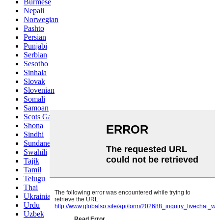
Burmese
Nepali
Norwegian
Pashto
Persian
Punjabi
Serbian
Sesotho
Sinhala
Slovak
Slovenian
Somali
Samoan
Scots Gaelic
Shona
Sindhi
Sundanese
Swahili
Tajik
Tamil
Telugu
Thai
Ukrainian
Urdu
Uzbek