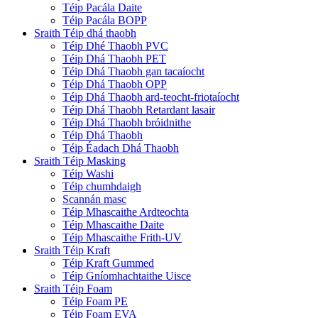
Téip Pacála Daite
Téip Pacála BOPP
Sraith Téip dhá thaobh
Téip Dhé Thaobh PVC
Téip Dhá Thaobh PET
Téip Dhá Thaobh gan tacaíocht
Téip Dhá Thaobh OPP
Téip Dhá Thaobh ard-teocht-friotaíocht
Téip Dhá Thaobh Retardant lasair
Téip Dhá Thaobh bróidnithe
Téip Dhá Thaobh
Téip Éadach Dhá Thaobh
Sraith Téip Masking
Téip Washi
Téip chumhdaigh
Scannán masc
Téip Mhascaithe Ardteochta
Téip Mhascaithe Daite
Téip Mhascaithe Frith-UV
Sraith Téip Kraft
Téip Kraft Gummed
Téip Gníomhachtaithe Uisce
Sraith Téip Foam
Téip Foam PE
Téip Foam EVA