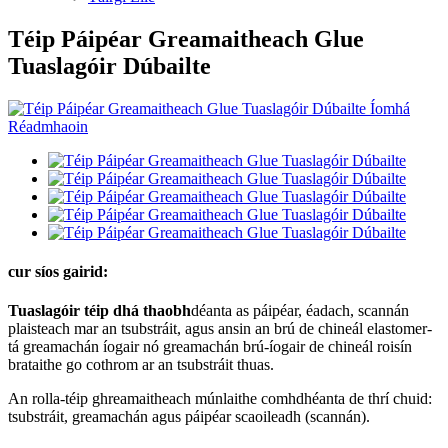
Téip Páipéar Greamaitheach Glue
Tuaslagóir Dúbailte
cur síos gairid:
Tuaslagóir téip dhá thaobh
déanta as páipéar, éadach, scannán
plaisteach mar an tsubstráit, agus ansin an brú de chineál elastomer-
tá greamachán íogair nó greamachán brú-íogair de chineál roisín
brataithe go cothrom ar an tsubstráit thuas.
An rolla-
téip ghreamaitheach múnlaithe comhdhéanta de thrí chuid:
tsubstráit, greamachán agus páipéar scaoileadh (scannán).