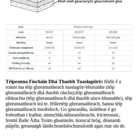
Téipeanna Fíocháin Dhá Thaobh Tuaslagóirí
is féidir é a
roinnt ina téip ghreamaitheach tuaslagóir-bhunaithe (téip
ghreamaitheach dhá thaobh olacha),
téip ghreamaitheach
eibleachta (téip ghreamaitheach dhá thaobh uisce-bhunaithe), téip
ghreamaitheach leá te, féilire
téip ghreamaitheach, banna téip
ghreamaitheach imoibríoch. Go ginearálta, úsáidtear é go
forleathan i leathar, ainmchlár,
stáiseanóireacht, leictreonaic,
feistiú Baile Átha Troim gluaisteán, tionscal bróg, déanamh
páipéir, greamaigh lámhcheardaíochta
suíomh agus mar sin de.