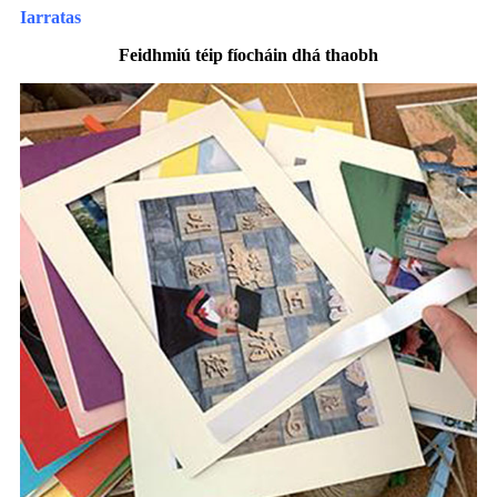
Iarratas
Feidhmiú téip fíocháin dhá thaobh