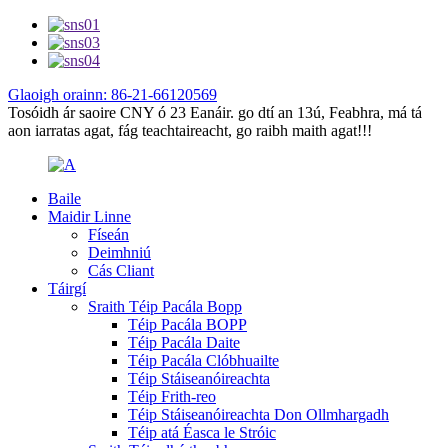
Glaoigh orainn: 86-21-66120569
Tosóidh ár saoire CNY ó 23 Eanáir. go dtí an 13ú, Feabhra, má tá
aon iarratas agat, fág teachtaireacht, go raibh maith agat!!!
Baile
Maidir Linne
Físeán
Deimhniú
Cás Cliant
Táirgí
Sraith Téip Pacála Bopp
Téip Pacála BOPP
Téip Pacála Daite
Téip Pacála Clóbhuailte
Téip Stáiseanóireachta
Téip Frith-reo
Téip Stáiseanóireachta Don Ollmhargadh
Téip atá Éasca le Stróic