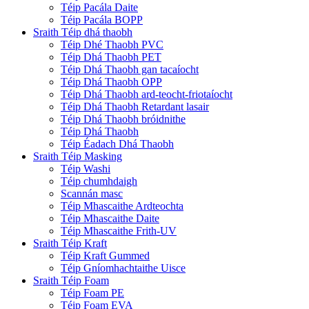
Téip Pacála Daite
Téip Pacála BOPP
Sraith Téip dhá thaobh
Téip Dhé Thaobh PVC
Téip Dhá Thaobh PET
Téip Dhá Thaobh gan tacaíocht
Téip Dhá Thaobh OPP
Téip Dhá Thaobh ard-teocht-friotaíocht
Téip Dhá Thaobh Retardant lasair
Téip Dhá Thaobh bróidnithe
Téip Dhá Thaobh
Téip Éadach Dhá Thaobh
Sraith Téip Masking
Téip Washi
Téip chumhdaigh
Scannán masc
Téip Mhascaithe Ardteochta
Téip Mhascaithe Daite
Téip Mhascaithe Frith-UV
Sraith Téip Kraft
Téip Kraft Gummed
Téip Gníomhachtaithe Uisce
Sraith Téip Foam
Téip Foam PE
Téip Foam EVA