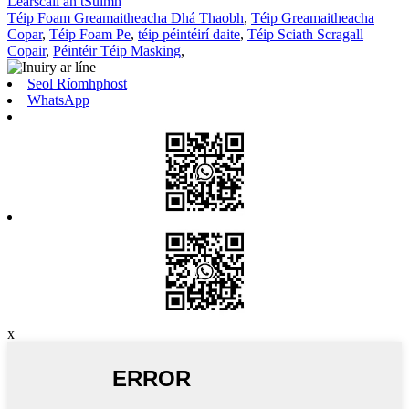
Léarscáil an tSuímh
Téip Foam Greamaitheacha Dhá Thaobh
,
Téip Greamaitheacha
Copar
,
Téip Foam Pe
,
téip péintéirí daite
,
Téip Sciath Scragall
Copair
,
Péintéir Téip Masking
,
Seol Ríomhphost
WhatsApp
x