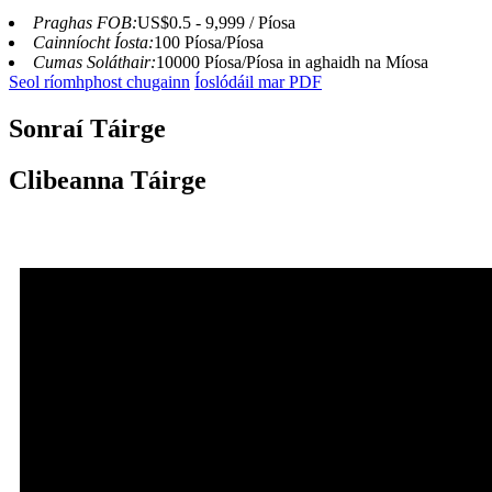
Praghas FOB:
US$0.5 - 9,999 / Píosa
Cainníocht Íosta:
100 Píosa/Píosa
Cumas Soláthair:
10000 Píosa/Píosa in aghaidh na Míosa
Seol ríomhphost chugainn
Íoslódáil mar PDF
Sonraí Táirge
Clibeanna Táirge