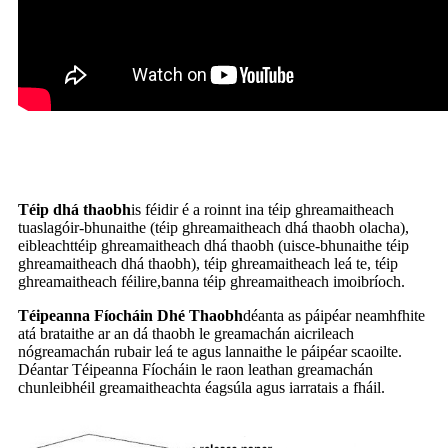
Téip dhá thaobh
is féidir é a roinnt ina téip ghreamaitheach
tuaslagóir-bhunaithe (téip ghreamaitheach dhá thaobh olacha),
eibleacht
téip ghreamaitheach dhá thaobh (uisce-bhunaithe téip
ghreamaitheach dhá thaobh), téip ghreamaitheach leá te, téip
ghreamaitheach féilire,
banna téip ghreamaitheach imoibríoch.
Téipeanna Fíocháin Dhé Thaobh
déanta as páipéar neamhfhite
atá brataithe ar an dá thaobh le greamachán aicrileach
nó
greamachán rubair leá te agus lannaithe le páipéar scaoilte.
Déantar Téipeanna Fíocháin le raon leathan greamachán
chun
leibhéil greamaitheachta éagsúla agus iarratais a fháil.