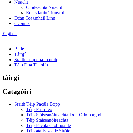
Nuacht
Cuideachta Nuacht
Eolas faoin Tionscal
Déan Teagmháil Linn
CCanna
English
Baile
Táirgí
Sraith Téip dhá thaobh
Téip Dhá Thaobh
táirgí
Catagóirí
Sraith Téip Pacála Bopp
Téip Frith-reo
Téip Stáiseanóireachta Don Ollmhargadh
Téip Stáiseanóireachta
Téip Pacála Clóbhuailte
Téip atá Éasca le Stróic