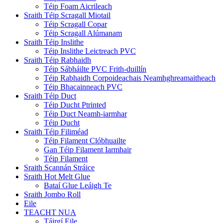
Téip Foam Aicrileach
Sraith Téip Scragall Miotail
Téip Scragall Copar
Téip Scragall Alúmanam
Sraith Téip Inslithe
Téip Inslithe Leictreach PVC
Sraith Téip Rabhaidh
Téip Sábháilte PVC Frith-duillín
Téip Rabhaidh Corpoideachais Neamhghreamaitheach
Téip Bhacainneach PVC
Sraith Téip Duct
Téip Ducht Ptrinted
Téip Duct Neamh-iarmhar
Téip Ducht
Sraith Téip Filiméad
Téip Filament Clóbhuailte
Gan Téip Filament Iarmhair
Téip Filament
Sraith Scannán Stráice
Sraith Hot Melt Glue
Bataí Glue Leáigh Te
Sraith Jombo Roll
Eile
TEACHT NUA
Táirgí Eile