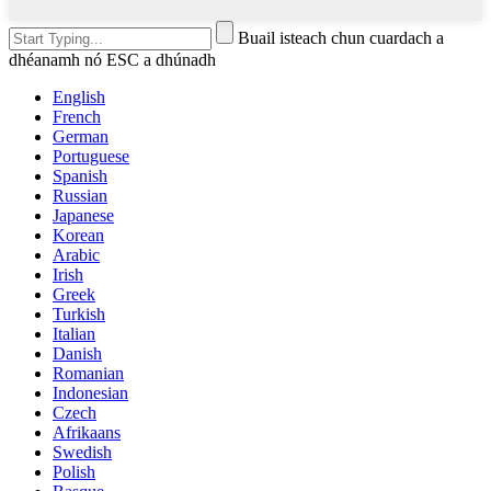
Buail isteach chun cuardach a
dhéanamh nó ESC a dhúnadh
English
French
German
Portuguese
Spanish
Russian
Japanese
Korean
Arabic
Irish
Greek
Turkish
Italian
Danish
Romanian
Indonesian
Czech
Afrikaans
Swedish
Polish