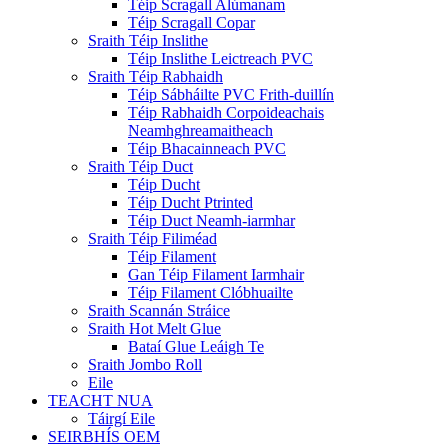
Téip Scragall Alúmanam
Téip Scragall Copar
Sraith Téip Inslithe
Téip Inslithe Leictreach PVC
Sraith Téip Rabhaidh
Téip Sábháilte PVC Frith-duillín
Téip Rabhaidh Corpoideachais
Neamhghreamaitheach
Téip Bhacainneach PVC
Sraith Téip Duct
Téip Ducht
Téip Ducht Ptrinted
Téip Duct Neamh-iarmhar
Sraith Téip Filiméad
Téip Filament
Gan Téip Filament Iarmhair
Téip Filament Clóbhuailte
Sraith Scannán Stráice
Sraith Hot Melt Glue
Bataí Glue Leáigh Te
Sraith Jombo Roll
Eile
TEACHT NUA
Táirgí Eile
SEIRBHÍS OEM