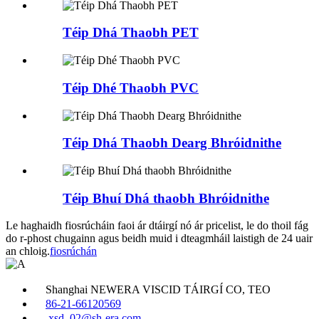
Téip Dhá Thaobh PET
Téip Dhé Thaobh PVC
Téip Dhá Thaobh Dearg Bhróidnithe
Téip Bhuí Dhá thaobh Bhróidnithe
Le haghaidh fiosrúcháin faoi ár dtáirgí nó ár pricelist, le do thoil fág
do r-phost chugainn agus beidh muid i dteagmháil laistigh de 24 uair
an chloig.
fiosrúchán
Shanghai NEWERA VISCID TÁIRGÍ CO, TEO
86-21-66120569
xsd_02@sh-era.com