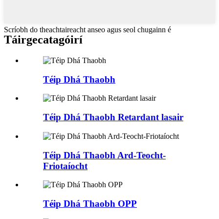
Scríobh do theachtaireacht anseo agus seol chugainn é
Táirge
catagóirí
Téip Dhá Thaobh
Téip Dhá Thaobh Retardant lasair
Téip Dhá Thaobh Ard-Teocht-
Friotaíocht
Téip Dhá Thaobh OPP