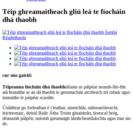
Téip ghreamaitheach gliú leá te fíocháin
dhá thaobh
cur síos gairid:
Téipeanna fíocháin dhá thaobh
déanta as páipéar neamh-fite-fite
atá brataithe ar an dá thaobh le greamachán aicrileach nó rubair agus
lannaithe le páipéar scaoilte.
Úsáidtear go forleathan é i leathar, ainmchlár, stáiseanóireacht,
leictreonaic, deisiú Baile Átha Troim gluaisteán, tionscal bróg,
déanamh páipéir, suíomh greamaigh lámhcheardaíochta agus mar sin
de.