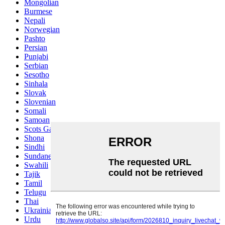
Mongolian
Burmese
Nepali
Norwegian
Pashto
Persian
Punjabi
Serbian
Sesotho
Sinhala
Slovak
Slovenian
Somali
Samoan
Scots Gaelic
Shona
Sindhi
Sundanese
Swahili
Tajik
Tamil
Telugu
Thai
Ukrainian
Urdu