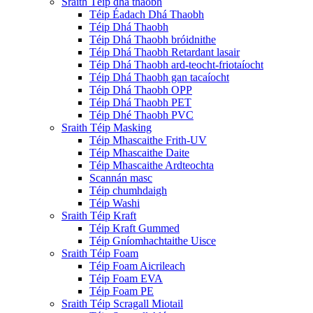
Sraith Téip dhá thaobh
Téip Éadach Dhá Thaobh
Téip Dhá Thaobh
Téip Dhá Thaobh bróidnithe
Téip Dhá Thaobh Retardant lasair
Téip Dhá Thaobh ard-teocht-friotaíocht
Téip Dhá Thaobh gan tacaíocht
Téip Dhá Thaobh OPP
Téip Dhá Thaobh PET
Téip Dhé Thaobh PVC
Sraith Téip Masking
Téip Mhascaithe Frith-UV
Téip Mhascaithe Daite
Téip Mhascaithe Ardteochta
Scannán masc
Téip chumhdaigh
Téip Washi
Sraith Téip Kraft
Téip Kraft Gummed
Téip Gníomhachtaithe Uisce
Sraith Téip Foam
Téip Foam Aicrileach
Téip Foam EVA
Téip Foam PE
Sraith Téip Scragall Miotail