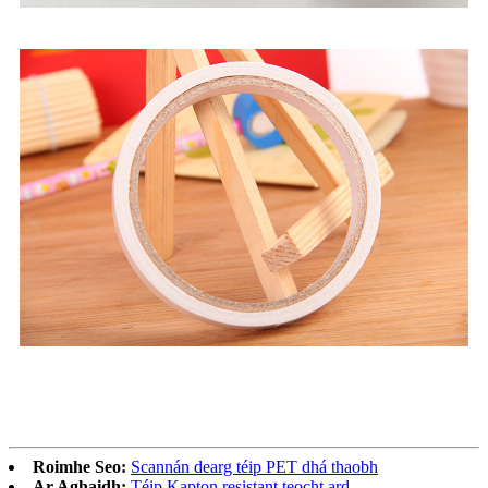
Roimhe Seo:
Scannán dearg téip PET dhá thaobh
Ar Aghaidh:
Téip Kapton resistant teocht ard