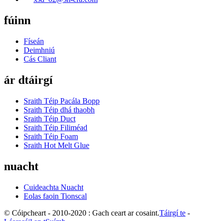
fúinn
Físeán
Deimhniú
Cás Cliant
ár dtáirgí
Sraith Téip Pacála Bopp
Sraith Téip dhá thaobh
Sraith Téip Duct
Sraith Téip Filiméad
Sraith Téip Foam
Sraith Hot Melt Glue
nuacht
Cuideachta Nuacht
Eolas faoin Tionscal
© Cóipcheart - 2010-2020 : Gach ceart ar cosaint.
Táirgí te
-