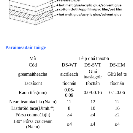
Paraiméadair táirge
Mír
Téip dhá thaobh
Cód
DS-WT
DS-SVT
DS-HM
Gliú
greamaitheacha
aicrileach
Gliú leá te
tuaslagóir
Tacaíocht
fíochán
fíochán
fíochán
0.06-
Raon tiús(mm)
0.09-0.16
0.1-0.06
0.09
Neart teanntachta (N/cm)
12
12
12
Liathróid taca(Uimh.#)
8
10
16
Fórsa coinneála(h)
≥4
≥4
≥2
180° Fórsa craiceann
≥4
≥4
≥4
(N/cm)